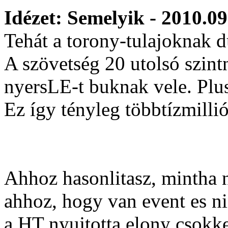
Idézet: Semelyik - 2010.09
Tehát a torony-tulajoknak d
A szövetség 20 utolsó szint
nyersLE-t buknak vele. Plu
Ez így tényleg többtízmilliós
Ahhoz hasonlitasz, mintha 
ahhoz, hogy van event es n
a HT nyujtotta elony csokk