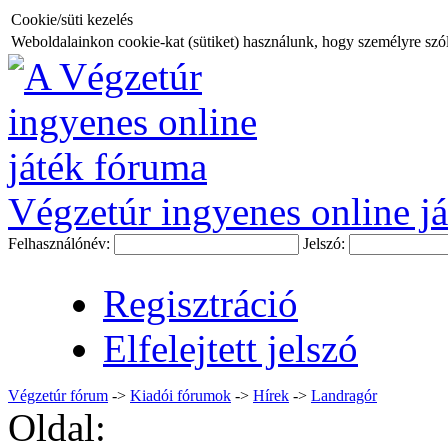
Cookie/süti kezelés
Weboldalainkon cookie-kat (sütiket) használunk, hogy személyre szóló
Végzetúr ingyenes online já
Felhasználónév:
Jelszó:
Regisztráció
Elfelejtett jelszó
Végzetúr fórum
->
Kiadói fórumok
->
Hí­rek
->
Landragór
Oldal: