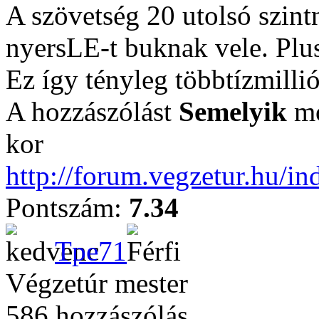
A szövetség 20 utolsó szint
nyersLE-t buknak vele. Plu
Ez így tényleg többtízmilliós
A hozzászólást
Semelyik
mó
kor
http://forum.vegzetur.hu/in
Pontszám:
7.34
Tpe71
Végzetúr mester
586 hozzászólás