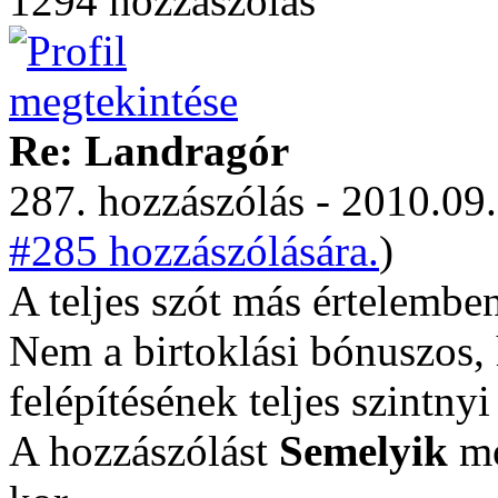
1294 hozzászólás
Re: Landragór
287. hozzászólás - 2010.09.
#285 hozzászólására.
)
A teljes szót más értelembe
Nem a birtoklási bónuszos, 
felépítésének teljes szintny
A hozzászólást
Semelyik
mó