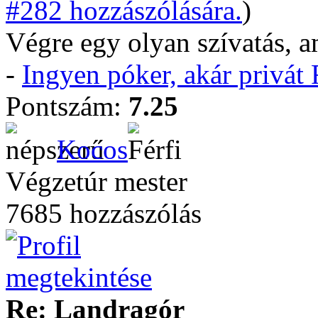
#282 hozzászólására.
)
Végre egy olyan szívatás, 
-
Ingyen póker, akár privá
Pontszám:
7.25
Kocos
Végzetúr mester
7685 hozzászólás
Re: Landragór