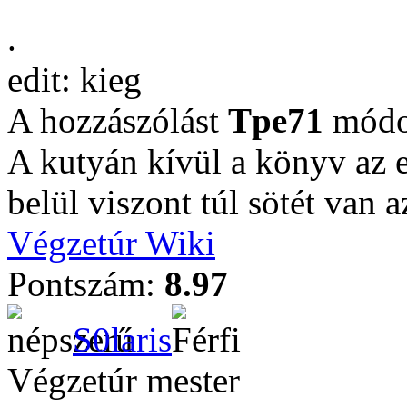
.
edit: kieg
A hozzászólást
Tpe71
módos
A kutyán kívül a könyv az 
belül viszont túl sötét van 
Végzetúr Wiki
Pontszám:
8.97
S0laris
Végzetúr mester