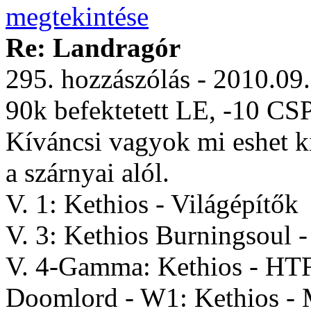
Re: Landragór
295. hozzászólás - 2010.09
90k befektetett LE, -10 CSP
Kíváncsi vagyok mi eshet 
a szárnyai alól.
V. 1: Kethios - Világépítők
V. 3: Kethios Burningsoul 
V. 4-Gamma: Kethios - HT
Doomlord - W1: Kethios -