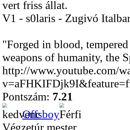
vert friss állat.
V1 - s0laris - Zugivó Italba
"Forged in blood, tempered i
weapons of humanity, the S
http://www.youtube.com/w
v=aFHKIFDjk9I&feature=
Pontszám:
7.21
Offsboy
Végzetúr mester