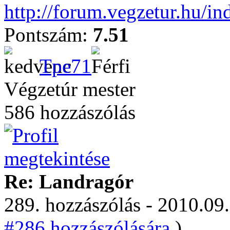
http://forum.vegzetur.hu/in
Pontszám:
7.51
Tpe71
Végzetúr mester
586 hozzászólás
Re: Landragór
289. hozzászólás - 2010.09.
#286 hozzászólására.
)