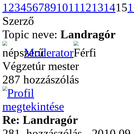
1
2
3
4
5
6
7
8
9
10
11
12
13
14
15
1
Szerző
Topic neve:
Landragór
Moderator
Végzetúr mester
287 hozzászólás
Re: Landragór
281. hozzászólás - 2010.09.