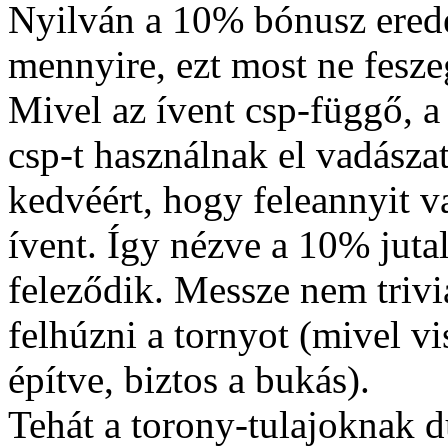
Nyilván a 10% bónusz erede
mennyire, ezt most ne fesze
Mivel az ívent csp-függő, a
csp-t használnak el vadásza
kedvéért, hogy feleannyit 
ívent. Így nézve a 10% jut
feleződik. Messze nem trivi
felhúzni a tornyot (mivel v
építve, biztos a bukás).
Tehát a torony-tulajoknak d