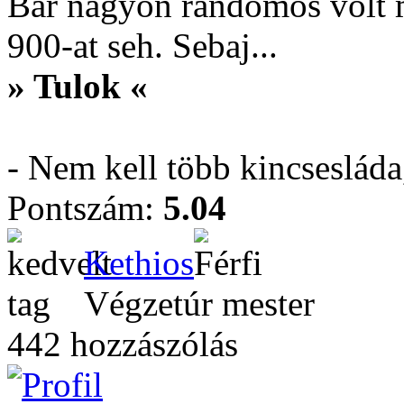
Bár nagyon randomos volt 
900-at seh. Sebaj...
» Tulok «
- Nem kell több kincseslád
Pontszám:
5.04
Kethios
Végzetúr mester
442 hozzászólás