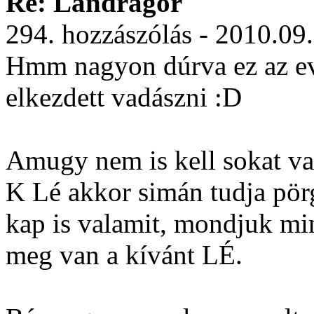
Re: Landragór
294. hozzászólás - 2010.09
Hmm nagyon dúrva ez az eve
elkezdett vadászni
:D
Amugy nem is kell sokat va
K Lé akkor simán tudja pörg
kap is valamit, mondjuk min
meg van a kívánt LÉ.