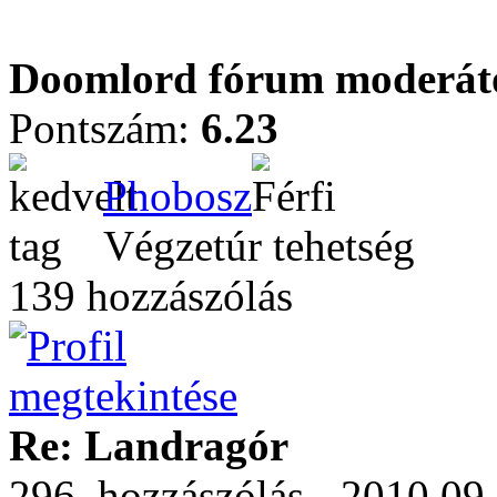
Doomlord fórum moderátor.
Pontszám:
6.23
Phobosz
Végzetúr tehetség
139 hozzászólás
Re: Landragór
296. hozzászólás - 2010.09.