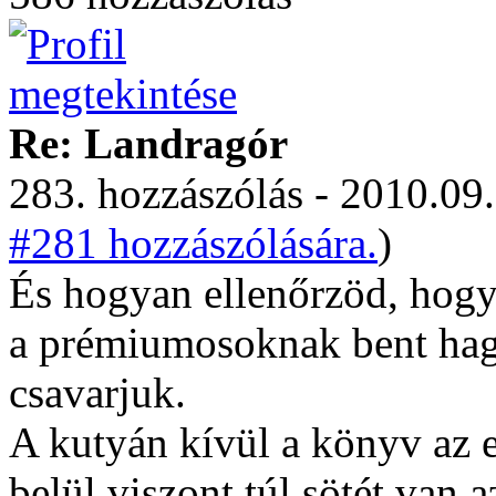
Re: Landragór
283. hozzászólás - 2010.09.
#281 hozzászólására.
)
És hogyan ellenőrzöd, hogy
a prémiumosoknak bent hagy
csavarjuk.
A kutyán kívül a könyv az 
belül viszont túl sötét van 