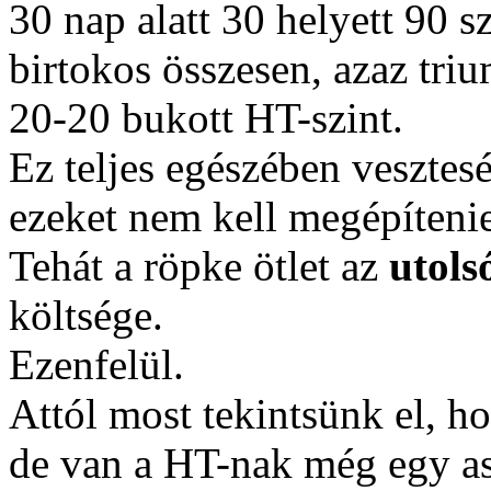
30 nap alatt 30 helyett 90 
birtokos összesen, azaz tri
20-20 bukott HT-szint.
Ez teljes egészében vesztes
ezeket nem kell megépítenie
Tehát a röpke ötlet az
utols
költsége.
Ezenfelül.
Attól most tekintsünk el, h
de van a HT-nak még egy as