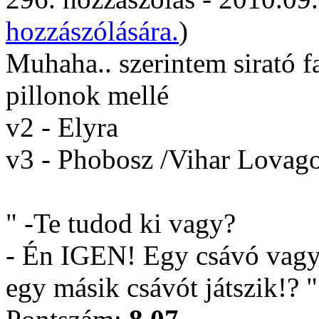
hozzászólására.
)
Muhaha.. szerintem sirató f
pillonok mellé
v2 - Elyra
v3 - Phobosz /Vihar Lovag
" -Te tudod ki vagy?
- Én IGEN! Egy csávó vagyok
egy másik csávót játszik!? "