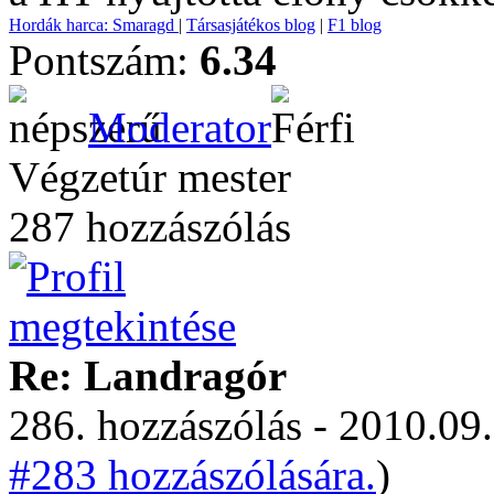
Hordák harca: Smaragd
|
Társasjátékos blog
|
F1 blog
Pontszám:
6.34
Moderator
Végzetúr mester
287 hozzászólás
Re: Landragór
286. hozzászólás - 2010.09.
#283 hozzászólására.
)