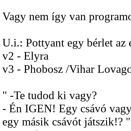
Vagy nem így van program
U.i.: Pottyant egy bérlet az
v2 - Elyra
v3 - Phobosz /Vihar Lovag
" -Te tudod ki vagy?
- Én IGEN! Egy csávó vagyok
egy másik csávót játszik!? "