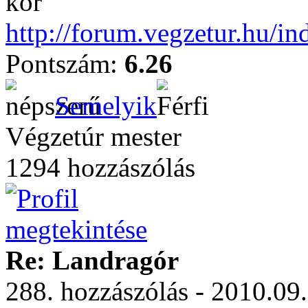
kor
http://forum.vegzetur.hu/in
Pontszám:
6.26
Semelyik
Végzetúr mester
1294 hozzászólás
Re: Landragór
288. hozzászólás - 2010.09.