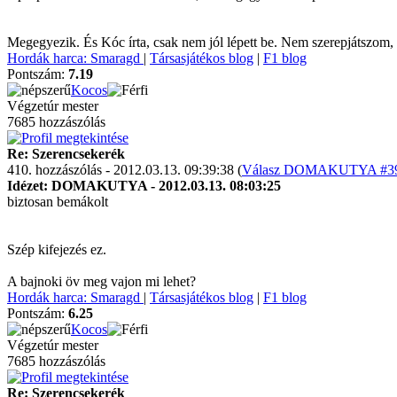
Megegyezik. És Kóc írta, csak nem jól lépett be. Nem szerepjátszom,
Hordák harca: Smaragd
|
Társasjátékos blog
|
F1 blog
Pontszám:
7.19
Kocos
Végzetúr mester
7685 hozzászólás
Re: Szerencsekerék
410. hozzászólás - 2012.03.13. 09:39:38 (
Válasz DOMAKUTYA #395 
Idézet: DOMAKUTYA - 2012.03.13. 08:03:25
biztosan bemákolt
Szép kifejezés ez.
A bajnoki öv meg vajon mi lehet?
Hordák harca: Smaragd
|
Társasjátékos blog
|
F1 blog
Pontszám:
6.25
Kocos
Végzetúr mester
7685 hozzászólás
Re: Szerencsekerék