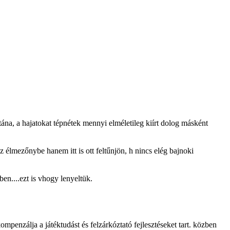
ána, a hajatokat tépnétek mennyi elméletileg kiírt dolog másként
 élmezőnybe hanem itt is ott feltűnjön, h nincs elég bajnoki
en....ezt is vhogy lenyeltük.
mpenzálja a játéktudást és felzárkóztató fejlesztéseket tart. közben