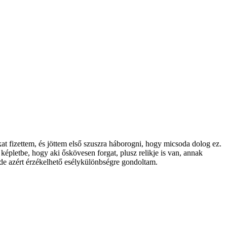
at fizettem, és jöttem első szuszra háborogni, hogy micsoda dolog ez.
képletbe, hogy aki őskövesen forgat, plusz relikje is van, annak
de azért érzékelhető esélykülönbségre gondoltam.