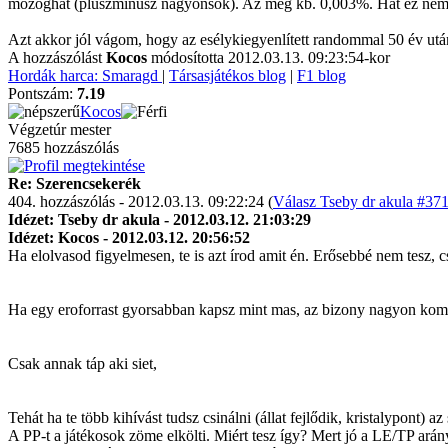
mozoghat (pluszminusz nagyonsok). Az meg kb. 0,003%. Hat ez nem
Azt akkor jól vágom, hogy az esélykiegyenlített randommal 50 év ut
A hozzászólást
Kocos
módosította 2012.03.13. 09:23:54-kor
Hordák harca: Smaragd
|
Társasjátékos blog
|
F1 blog
Pontszám:
7.19
Kocos
Végzetúr mester
7685 hozzászólás
Re: Szerencsekerék
404. hozzászólás - 2012.03.13. 09:22:24 (
Válasz Tseby dr akula #371
Idézet: Tseby dr akula - 2012.03.12. 21:03:29
Idézet: Kocos - 2012.03.12. 20:56:52
Ha elolvasod figyelmesen, te is azt írod amit én. Erősebbé nem tesz, c
Ha egy eroforrast gyorsabban kapsz mint mas, az bizony nagyon kom
Csak annak táp aki siet,
Tehát ha te több kihívást tudsz csinálni (állat fejlődik, kristalypont) 
A PP-t a játékosok zöme elkölti. Miért tesz így? Mert jó a LE/TP arány