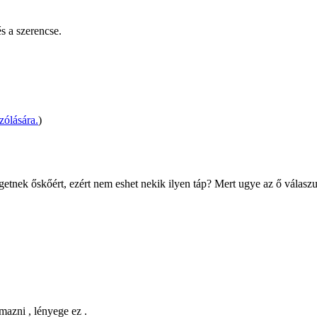
s a szerencse.
zólására.
)
etnek őskőért, ezért nem eshet nekik ilyen táp? Mert ugye az ő válasz
mazni , lényege ez .