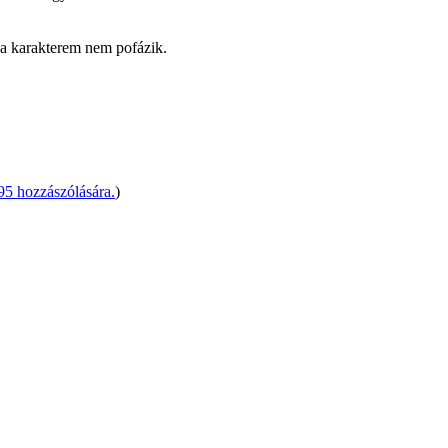
 a karakterem nem pofázik.
hozzászólására.
)