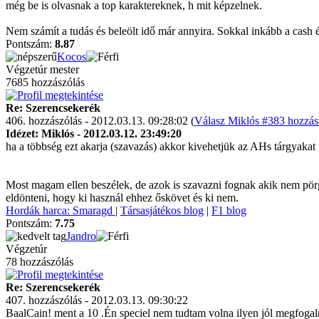
még be is olvasnak a top karaktereknek, h mit képzelnek.
Nem számít a tudás és beleölt idő már annyira. Sokkal inkább a cash é
Pontszám:
8.87
Kocos
Végzetúr mester
7685 hozzászólás
Re: Szerencsekerék
406. hozzászólás - 2012.03.13. 09:28:02 (
Válasz Miklós #383 hozzás
Idézet: Miklós - 2012.03.12. 23:49:20
ha a többség ezt akarja (szavazás) akkor kivehetjük az AHs tárgyakat
Most magam ellen beszélek, de azok is szavazni fognak akik nem pörg
eldönteni, hogy ki használ ehhez őskövet és ki nem.
Hordák harca: Smaragd
|
Társasjátékos blog
|
F1 blog
Pontszám:
7.75
Jandro
Végzetúr
78 hozzászólás
Re: Szerencsekerék
407. hozzászólás - 2012.03.13. 09:30:22
BaalCain! ment a 10 .Én speciel nem tudtam volna ilyen jól megfogal