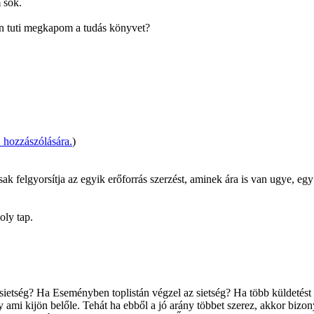
 sok.
án tuti megkapom a tudás könyvet?
 hozzászólására.
)
sak felgyorsítja az egyik erőforrás szerzést, aminek ára is van ugye, eg
oly tap.
az sietség? Ha Eseményben toplistán végzel az sietség? Ha több küldetést 
 ami kijön belőle. Tehát ha ebből a jó arány többet szerez, akkor bizon