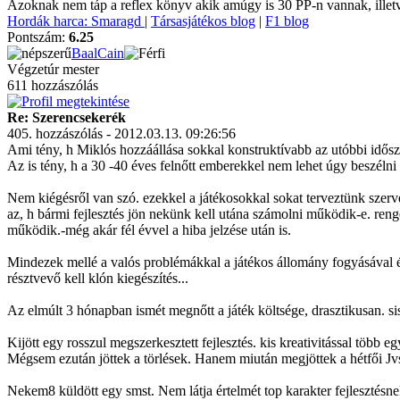
Azoknak nem táp a reflex könyv akik amúgy is 30 PP-n vannak, illet
Hordák harca: Smaragd
|
Társasjátékos blog
|
F1 blog
Pontszám:
6.25
BaalCain
Végzetúr mester
611 hozzászólás
Re: Szerencsekerék
405. hozzászólás - 2012.03.13. 09:26:56
Ami tény, h Miklós hozzáállása sokkal konstruktívabb az utóbbi idős
Az is tény, h a 30 -40 éves felnőtt emberekkel nem lehet úgy beszélni 
Nem kiégésről van szó. ezekkel a játékosokkal sokat terveztünk szerv
az, h bármi fejlesztés jön nekünk kell utána számolni működik-e. ren
működik.-még akár fél évvel a hiba jelzése után is.
Mindezek mellé a valós problémákkal a játékos állomány fogyásával és
résztvevő kell klón kiegészítés...
Az elmúlt 3 hónapban ismét megnőtt a játék költsége, drasztikusan. si
Kijött egy rosszul megszerkesztett fejlesztés. kis kreativitással több 
Mégsem ezután jöttek a törlések. Hanem miután megjöttek a hétfői Jv
Nekem8 küldött egy smst. Nem látja értelmét top karakter fejlesztésnek