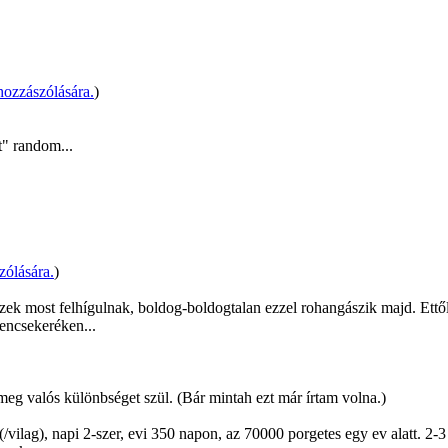
ozzászólására.
)
t" random...
zólására.
)
zek most felhígulnak, boldog-boldogtalan ezzel rohangászik majd. Ettő
rencsekeréken...
meg valós különbséget szül. (Bár mintah ezt már írtam volna.)
ag), napi 2-szer, evi 350 napon, az 70000 porgetes egy ev alatt. 2-3 t