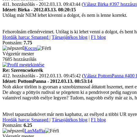
411. hozzászólás - 2012.03.13. 09:43:44 (
Válasz Birka #397 hozzászó
Idézet: Birka - 2012.03.13. 08:20:15
Utólag már NEM lehet kivenni a dolgot, és nem is lenne korrekt.
Felsorolnám ellenérveimet. Utólag is ki lehet venni a dolgot, és bent 
Hordák harca: Smaragd
|
Társasjátékos blog
|
F1 blog
Pontszám:
7.75
Kocos
Végzetúr mester
7685 hozzászólás
Re: Szerencsekerék
412. hozzászólás - 2012.03.13. 09:45:42 (
Válasz PottomPanna #400 h
Idézet: PottomPanna - 2012.03.13. 08:53:14
Noh akkor törlöm is gyorsan a sznobizmussal átitatott hszemet, mert 
De ahogy a pöttyös rudival se pörgetem ki a pendriveot pedig nagyon a
valamivel nagyobb esélye legyen? Tudom, nagyobb esély már az is, h
Mivel tapasztalatkövet már nem kaphatsz, az esélyed a többi UR nye
Hordák harca: Smaragd
|
Társasjátékos blog
|
F1 blog
Pontszám:
6.25
LanMaffia
Végzetúr mester