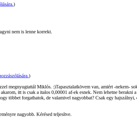
lására.
)
hagyni nem is lenne korrekt.
ozzászólására.
)
ezzel megnyugtattál Miklós. :)Tapasztalatkövem van, amiért -nekem- sok
karom, itt is csak a italos 0,00001 af-ek esnek. Nem lehetne berakni a 
ogy többet forgathatok, de valamivel nagyobbat? Csak egy hajszálnyi, 
reményre nagyobb. Kérésed teljesítve.