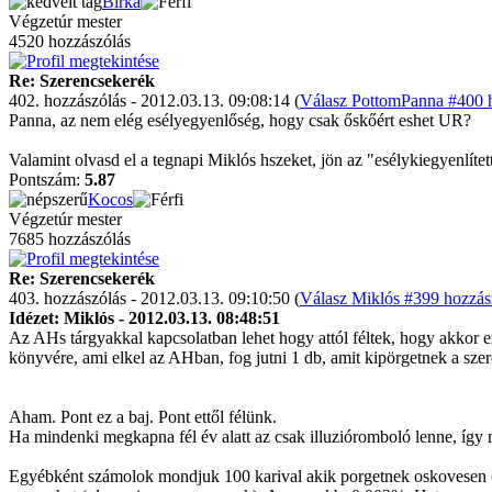
Birka
Végzetúr mester
4520 hozzászólás
Re: Szerencsekerék
402. hozzászólás - 2012.03.13. 09:08:14 (
Válasz PottomPanna #400 h
Panna, az nem elég esélyegyenlőség, hogy csak őskőért eshet UR?
Valamint olvasd el a tegnapi Miklós hszeket, jön az "esélykiegyenlítet
Pontszám:
5.87
Kocos
Végzetúr mester
7685 hozzászólás
Re: Szerencsekerék
403. hozzászólás - 2012.03.13. 09:10:50 (
Válasz Miklós #399 hozzás
Idézet: Miklós - 2012.03.13. 08:48:51
Az AHs tárgyakkal kapcsolatban lehet hogy attól féltek, hogy akkor e
könyvére, ami elkel az AHban, fog jutni 1 db, amit kipörgetnek a sze
Aham. Pont ez a baj. Pont ettől félünk.
Ha mindenki megkapna fél év alatt az csak illuzióromboló lenne, így 
Egyébként számolok mondjuk 100 karival akik porgetnek oskovesen (/vil