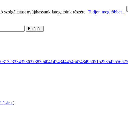
 szolgáltatást nyújthassunk látogatóink részére.
Tudjon meg többet...
30
31
32
33
34
35
36
37
38
39
40
41
42
43
44
45
46
47
48
49
50
51
52
53
54
55
56
57
lására.
)