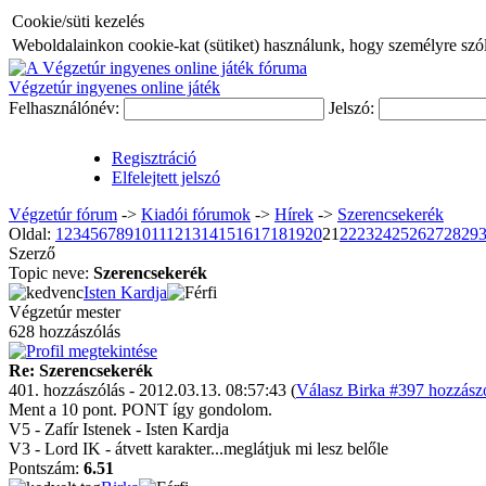
Cookie/süti kezelés
Weboldalainkon cookie-kat (sütiket) használunk, hogy személyre szóló
Végzetúr ingyenes online játék
Felhasználónév:
Jelszó:
Regisztráció
Elfelejtett jelszó
Végzetúr fórum
->
Kiadói fórumok
->
Hí­rek
->
Szerencsekerék
Oldal:
1
2
3
4
5
6
7
8
9
10
11
12
13
14
15
16
17
18
19
20
21
22
23
24
25
26
27
28
29
Szerző
Topic neve:
Szerencsekerék
Isten Kardja
Végzetúr mester
628 hozzászólás
Re: Szerencsekerék
401. hozzászólás - 2012.03.13. 08:57:43 (
Válasz Birka #397 hozzászó
Ment a 10 pont. PONT így gondolom.
V5 - Zafír Istenek - Isten Kardja
V3 - Lord IK - átvett karakter...meglátjuk mi lesz belőle
Pontszám:
6.51