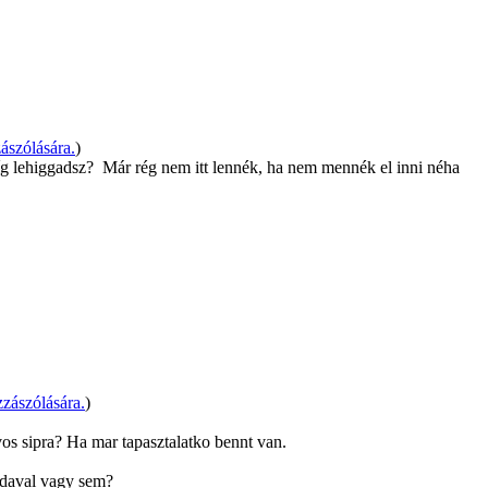
ászólására.
)
íg lehiggadsz?
Már rég nem itt lennék, ha nem mennék el inni néha
zászólására.
)
os sipra? Ha mar tapasztalatko bennt van.
adaval vagy sem?