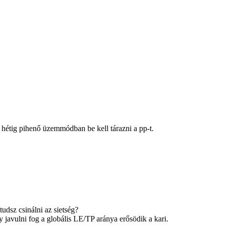
y hétig pihenő üzemmódban be kell tárazni a pp-t.
tudsz csinálni az sietség?
y javulni fog a globális LE/TP aránya erősödik a kari.