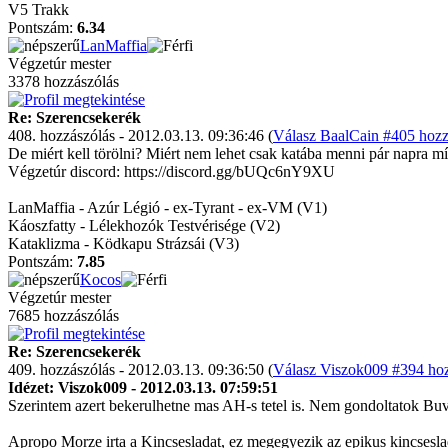
V5 Trakk
Pontszám:
6.34
LanMaffia
Végzetúr mester
3378 hozzászólás
Re: Szerencsekerék
408. hozzászólás - 2012.03.13. 09:36:46 (
Válasz BaalCain #405 hozz
De miért kell törölni? Miért nem lehet csak katába menni pár napra m
Végzetúr discord: https://discord.gg/bUQc6nY9XU
LanMaffia - Azúr Légió - ex-Tyrant - ex-VM (V1)
Káoszfatty - Lélekhozók Testvérisége (V2)
Kataklizma - Ködkapu Strázsái (V3)
Pontszám:
7.85
Kocos
Végzetúr mester
7685 hozzászólás
Re: Szerencsekerék
409. hozzászólás - 2012.03.13. 09:36:50 (
Válasz Viszok009 #394 hoz
Idézet: Viszok009 - 2012.03.13. 07:59:51
Szerintem azert bekerulhetne mas AH-s tetel is. Nem gondoltatok Buv
Apropo Morze irta a Kincsesladat, ez megegyezik az epikus kincsesl