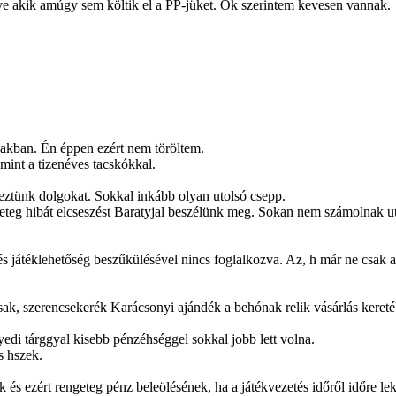
ve akik amúgy sem költik el a PP-jüket. Ők szerintem kevesen vannak.
zakban. Én éppen ezért nem töröltem.
mint a tizenéves tacskókkal.
eztünk dolgokat. Sokkal inkább olyan utolsó csepp.
geteg hibát elcseszést Baratyjal beszélünk meg. Sokan nem számolnak ut
 játéklehetőség beszűkülésével nincs foglalkozva. Az, h már ne csak az
sak, szerencsekerék Karácsonyi ajándék a behónak relik vásárlás keretéb
egyedi tárggyal kisebb pénzéhséggel sokkal jobb lett volna.
s hszek.
 és ezért rengeteg pénz beleölésének, ha a játékvezetés időről időre leko