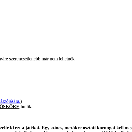
nnyire szerencsétlenebb már nem lehetnék
ászólására.
)
 ŐSKŐRE
hullik:
elte ki ezt a játékot. Egy színes, mezőkre osztott korongot kell me