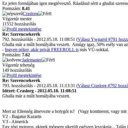
Ez jelen formájában igen megtévesztő. Ráadásul sérti a ghallai szerenc
Pontszám:
8.41
Craslorg
Végzetúr mester
11552 hozzászólás
Re: Szerencsekerék
792. hozzászólás - 2012.05.18. 11:08:51 (
Válasz Ywgarrd #791 hozzá
Ghalla már a múlt homályába veszett.
Amúgy igaz, 50% esély van az 
-
Ingyen póker, akár privát FREEROLL is
más VÚ-sokkal.
Pontszám:
7.62
Jademaster
Végzetúr tehetség
149 hozzászólás
Re: Szerencsekerék
793. hozzászólás - 2012.05.18. 11:13:31 (
Válasz Craslorg #792 hozzá
Idézet: Craslorg - 2012.05.18. 11:08:51
Ghalla már a múlt homályába veszett.
Mert az Ellenség átnevezte a bolygót is?
(Vagy kontinenst, vagy mit
V2 - Bagatur Kazarin
V3 - Aimerick
Egy régi motoros, akinek mégsem sikerült egészen leszoknia... Talán f