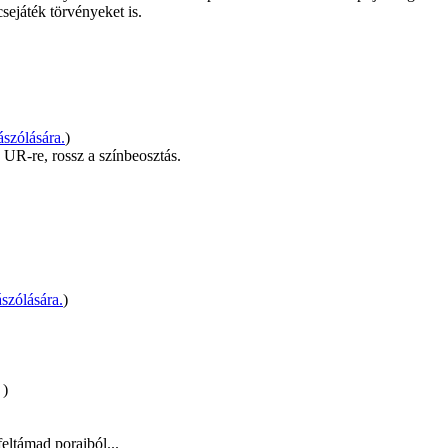
sejáték törvényeket is.
szólására.
)
UR-re, rossz a színbeosztás.
szólására.
)
)
eltámad poraiból...