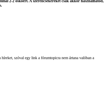
ommal 2-2 őskőért. A szerencsekereket csak akkor használhatod,
s.
 híreket, szóval egy link a fórumtopicra nem ártana valóban a