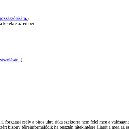
ozzászólására.
)
l a kerékre az ember
szólására.
)
2:1 forgatási esély a piros ultra ritka szektorra nem felel meg a valósá
rt bizony félreinformálódik ha pusztán rátekintésre állapítja meg az es