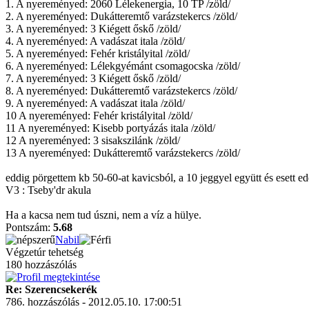
1. A nyereményed: 2060 Lélekenergia, 10 TP /zöld/
2. A nyereményed: Dukátteremtő varázstekercs /zöld/
3. A nyereményed: 3 Kiégett őskő /zöld/
4. A nyereményed: A vadászat itala /zöld/
5. A nyereményed: Fehér kristályital /zöld/
6. A nyereményed: Lélekgyémánt csomagocska /zöld/
7. A nyereményed: 3 Kiégett őskő /zöld/
8. A nyereményed: Dukátteremtő varázstekercs /zöld/
9. A nyereményed: A vadászat itala /zöld/
10 A nyereményed: Fehér kristályital /zöld/
11 A nyereményed: Kisebb portyázás itala /zöld/
12 A nyereményed: 3 sisakszilánk /zöld/
13 A nyereményed: Dukátteremtő varázstekercs /zöld/
eddig pörgettem kb 50-60-at kavicsból, a 10 jeggyel együtt és esett ed
V3 : Tseby'dr akula
Ha a kacsa nem tud úszni, nem a víz a hülye.
Pontszám:
5.68
Nabil
Végzetúr tehetség
180 hozzászólás
Re: Szerencsekerék
786. hozzászólás - 2012.05.10. 17:00:51