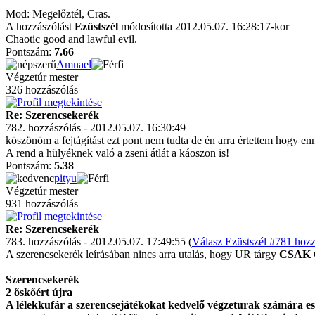
Mod: Megelőztél, Cras.
A hozzászólást
Ezüstszél
módosította 2012.05.07. 16:28:17-kor
Chaotic good and lawful evil.
Pontszám:
7.66
Amnael
Végzetúr mester
326 hozzászólás
Re: Szerencsekerék
782. hozzászólás - 2012.05.07. 16:30:49
köszönöm a fejtágítást ezt pont nem tudta de én arra értettem hogy e
A rend a hülyéknek való a zseni átlát a káoszon is!
Pontszám:
5.38
pityu
Végzetúr mester
931 hozzászólás
Re: Szerencsekerék
783. hozzászólás - 2012.05.07. 17:49:55 (
Válasz Ezüstszél #781 hozz
A szerencsekerék leírásában nincs arra utalás, hogy UR tárgy
CSAK
Szerencsekerék
2 őskőért újra
A lélekkufár a szerencsejátékokat kedvelő végzeturak számára esz