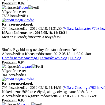
Pontszám:
8.92
Kocos
Végzetúr mester
7685 hozzászólás
Re: Szerencsekerék
794. hozzászólás - 2012.05.18. 11:31:50 (
Válasz Jademaster #793 hoz
Idézet: Jademaster - 2012.05.18. 11:13:31
Mert az Ellenség átnevezte a bolygót is?
Simán. Egy híd meg néhány tér után már nem tétel.
A hozzászólást
Kocos
módosította 2012.05.18. 11:32:01-kor
Hordák harca: Smaragd
|
Társasjátékos blog
|
F1 blog
Pontszám:
6.94
Ywgarrd
Végzetúr mester
941 hozzászólás
Re: Szerencsekerék
795. hozzászólás - 2012.05.18. 11:44:51 (
Válasz Craslorg #792 hozzá
Neked biztos 50% az esélyed, ahogy olvasgattam: 3 hét, 3 ur.
A hozzászólást
Ywgarrd
módosította 2012.05.18. 11:45:56-kor
Pontszám:
6.83
Craslorg