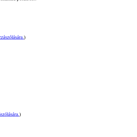
zászólására.
)
szólására.
)