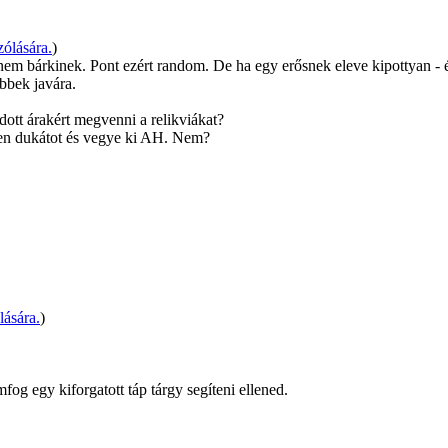
ólására.
)
m bárkinek. Pont ezért random. De ha egy erősnek eleve kipottyan - és
bbek javára.
dott árakért megvenni a relikviákat?
sen dukátot és vegye ki AH. Nem?
ására.
)
fog egy kiforgatott táp tárgy segíteni ellened.