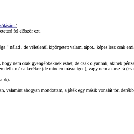
ólására.
)
tetted fel először ezt.
" nálad , de véletlenül kipörgetett valami tápot., képes lesz csak emi
am, hogy nem csak gyengébbeknek eshet, de csak olyannak, akinek pénz
m telik már a kerékre (de minden másra igen), vagy nem akarsz rá (csal
abb).
an, valamint ahogyan mondottam, a játék egy másik vonalát töri derékb