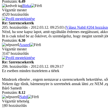
Pontszám:
6.49
Birka
Végzetúr mester
4520 hozzászólás
Re: Szerencsekerék
205. hozzászólás - 2012.03.12. 09:25:03 (
Válasz Nabil #204 hozzászó
Nézd, ha sose kapsz lapot, amit egyáltalán érdemes megjátszani, akkor
Itt is csak tolod be az őskövet, és szentségelsz, hogy megint szemét jöt
Pontszám:
6.30
Azazel
Végzetúr mester
3147 hozzászólás
Re: Szerencsekerék
206. hozzászólás - 2012.03.12. 09:29:17
Ez esetben minden tiszteletem a tiétek
Mindezek ellenére , engem nemzavar a szerencsekerék bekerülése, sőt ,
Nekem úgy tűnik, bármennyire is szeretnétek annak látni ,ez NEM ,egy 
Báró Samedi
Pontszám:
8.12
Nabil
Végzetúr tehetség
180 hozzászólás