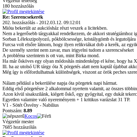
Végzetúr tehetség
180 hozzászólás
Re: Szerencsekerék
202. hozzászólás - 2012.03.12. 09:12:01
Mióta bekerült az aukciósház részt veszek a licitekben.
Nem a legerősebb tárgyakkal rendelkezem, de akkori stratégiámhoz ig
Sorban Lélekszipolyozó, pókbölcsessége, kristálygömb és legutoljára
Furcsa volt elsőre látnom, hogy ilyen relikviákat dob a kerék, az egy
De személy szerint nem zavar, max irigyelni tudom a szerencséseket
A probléma szerintem is ott van, mint Birka mond.
Ha már ősköves egy olyan módosítás mindenképp el kéne, hogy ha X 
Ill. ha az utolsó UR tárgy óta X pörgetés alatt nem kaptál újabbat akk
Még így is előfordulhatnak különbségek, viszont az örök peches szer
Nálam például a bekerülése napja óta pörgetek napi hármat.
Eddig első pörgetésre 2 alkalommal nyertem valamit, az összes többi
Azon kívül sisakszilánk, kiégett őskő, egy gyógyital, egy dukát tekerc
Egyetlen valamire való nyereményem + 1 kritikus varázslat 31 TP.
V1 - Sötét Ösvény - Nabilius
Pontszám:
8.89
Kocos
Végzetúr mester
7685 hozzászólás