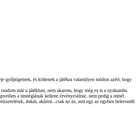
eje gyűjtögetnek, és költenek a játékra valamilyen módon azért, hogy
elég random már a játékban, nem akarom, hogy még ez is a nyakamba
apvetően a stratégiának kellene érvényesülnie, nem pedig a minél
lszerelések, dukát, akármi...csak ne az, ami egy az egyben belerondít