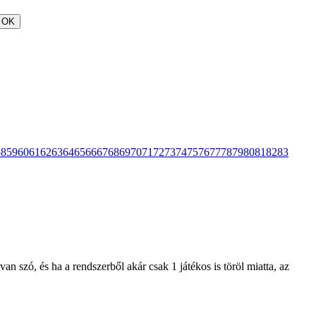
OK
58
59
60
61
62
63
64
65
66
67
68
69
70
71
72
73
74
75
76
77
78
79
80
81
82
83
n szó, és ha a rendszerből akár csak 1 játékos is töröl miatta, az