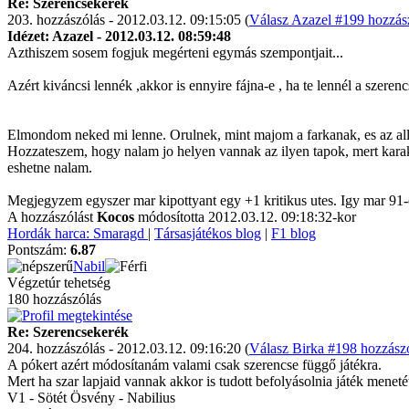
Re: Szerencsekerék
203. hozzászólás - 2012.03.12. 09:15:05 (
Válasz Azazel #199 hozzász
Idézet: Azazel - 2012.03.12. 08:59:48
Azthiszem sosem fogjuk megérteni egymás szempontjait...
Azért kiváncsi lennék ,akkor is ennyire fájna-e , ha te lennél a szerenc
Elmondom neked mi lenne. Orulnek, mint majom a farkanak, es az all
Hozzateszem, hogy nalam jo helyen vannak az ilyen tapok, mert karakt
eshetne nalam.
Megjegyzem egyszer mar kipottyant egy +1 kritikus utes. Igy mar 91-e
A hozzászólást
Kocos
módosította 2012.03.12. 09:18:32-kor
Hordák harca: Smaragd
|
Társasjátékos blog
|
F1 blog
Pontszám:
6.87
Nabil
Végzetúr tehetség
180 hozzászólás
Re: Szerencsekerék
204. hozzászólás - 2012.03.12. 09:16:20 (
Válasz Birka #198 hozzászó
A pókert azért módosítanám valami csak szerencse függő játékra.
Mert ha szar lapjaid vannak akkor is tudott befolyásolnia játék menet
V1 - Sötét Ösvény - Nabilius