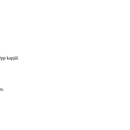
pp kapjál.
am.