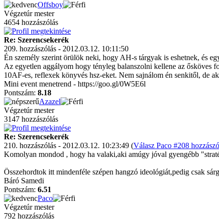
Offsboy
Végzetúr mester
4654 hozzászólás
Re: Szerencsekerék
209. hozzászólás - 2012.03.12. 10:11:50
Én személy szerint örülök neki, hogy AH-s tárgyak is eshetnek, és eg
Az egyetlen aggályom hogy tényleg balanszolni kellene az ősköves for
10AF-es, reflexek könyvés hsz-eket. Nem sajnálom én senkitől, de a
Mini event menetrend - https://goo.gl/0W5E6l
Pontszám:
8.18
Azazel
Végzetúr mester
3147 hozzászólás
Re: Szerencsekerék
210. hozzászólás - 2012.03.12. 10:23:49 (
Válasz Paco #208 hozzászó
Komolyan mondod , hogy ha valaki,aki amúgy jóval gyengébb "stratéga 
Összehordtok itt mindenféle szépen hangzó ideológiát,pedig csak sárg
Báró Samedi
Pontszám:
6.51
Paco
Végzetúr mester
792 hozzászólás