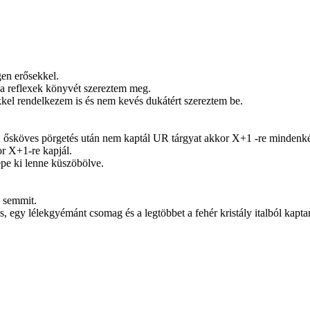
en erősekkel.
 a reflexek könyvét szereztem meg.
ikkel rendelkezem is és nem kevés dukátért szereztem be.
ősköves pörgetés után nem kaptál UR tárgyat akkor X+1 -re mindenké
or X+1-re kapjál.
epe ki lenne küszöbölve.
n semmit.
s, egy lélekgyémánt csomag és a legtöbbet a fehér kristály italból kapt