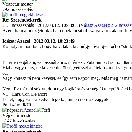
Végzetúr mester
792 hozzászólás
Re: Szerencsekerék
213. hozzászólás - 2012.03.12. 10:48:08 (
Válasz Azazel #212 hozzász
Azért, ha már idézgetünk - bár ennek kicsit off szaga van - akkor Te ve
Idézet: Azazel - 2012.03.12. 10:23:49
Komolyan mondod , hogy ha valaki,aki amúgy jóval gyengébb "stratéga 
Én erre reagáltam, és használtam szintén ezt. Valamint azt is mondt
Hiába vagy okos, de kevesebb költségvetéssel a játékra - mert vagy ne
ad.
Vagy költesz rá nem keveset, és így sem kapod meg. Más meg hamar(
Nem. Ez már túl sok random egy logikára és stratégiákra épülő játékb
V1 - Larz Con De Mort
Lehet, hogy valaki kedvel téged..., ám én nem az vagyok.
Pontszám:
8.70
Azazel
Végzetúr mester
3147 hozzászólás
Re: Szerencsekerék