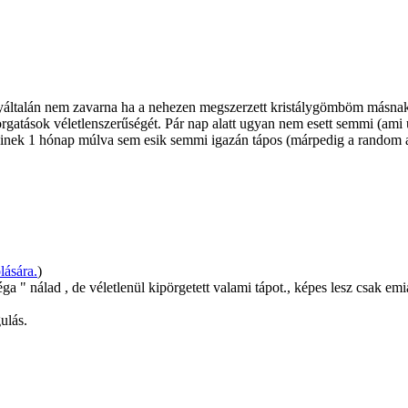
yáltalán nem zavarna ha a nehezen megszerzett kristálygömböm másnak is
gatások véletlenszerűségét. Pár nap alatt ugyan nem esett semmi (ami u
kinek 1 hónap múlva sem esik semmi igazán tápos (márpedig a random a
lására.
)
" nálad , de véletlenül kipörgetett valami tápot., képes lesz csak emi
ulás.