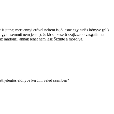
 jutna; mert ennyi erővel nekem is jól esne egy tudás könyve (pl.).
gyan semmit nem jelent), és kicsit keserű szájízzel olvasgattam a
z random), annak lehet nem lesz őszinte a mosolya.
att jelentős előnybe kerülni veled szemben?