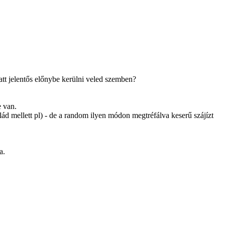
att jelentős előnybe kerülni veled szemben?
e van.
ád mellett pl) - de a random ilyen módon megtréfálva keserű szájízt
a.