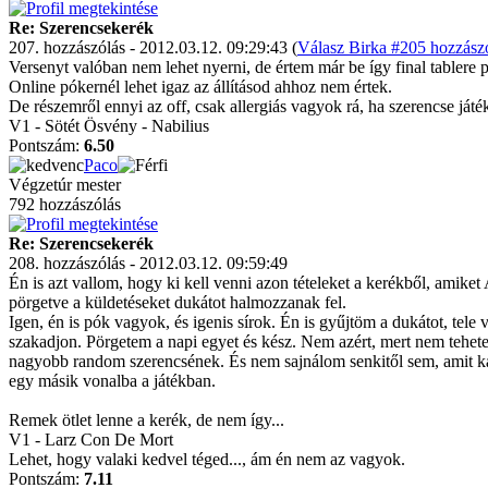
Re: Szerencsekerék
207. hozzászólás - 2012.03.12. 09:29:43 (
Válasz Birka #205 hozzászó
Versenyt valóban nem lehet nyerni, de értem már be így final tablere p
Online pókernél lehet igaz az állításod ahhoz nem értek.
De részemről ennyi az off, csak allergiás vagyok rá, ha szerencse játé
V1 - Sötét Ösvény - Nabilius
Pontszám:
6.50
Paco
Végzetúr mester
792 hozzászólás
Re: Szerencsekerék
208. hozzászólás - 2012.03.12. 09:59:49
Én is azt vallom, hogy ki kell venni azon tételeket a kerékből, amike
pörgetve a küldetéseket dukátot halmozzanak fel.
Igen, én is pók vagyok, és igenis sírok. Én is gyűjtöm a dukátot, te
szakadjon. Pörgetem a napi egyet és kész. Nem azért, mert nem tehete
nagyobb random szerencsének. És nem sajnálom senkitől sem, amit kap.
egy másik vonalba a játékban.
Remek ötlet lenne a kerék, de nem így...
V1 - Larz Con De Mort
Lehet, hogy valaki kedvel téged..., ám én nem az vagyok.
Pontszám:
7.11