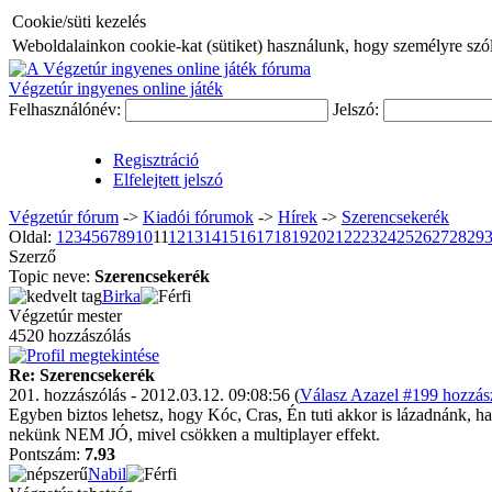
Cookie/süti kezelés
Weboldalainkon cookie-kat (sütiket) használunk, hogy személyre szóló
Végzetúr ingyenes online játék
Felhasználónév:
Jelszó:
Regisztráció
Elfelejtett jelszó
Végzetúr fórum
->
Kiadói fórumok
->
Hí­rek
->
Szerencsekerék
Oldal:
1
2
3
4
5
6
7
8
9
10
11
12
13
14
15
16
17
18
19
20
21
22
23
24
25
26
27
28
29
Szerző
Topic neve:
Szerencsekerék
Birka
Végzetúr mester
4520 hozzászólás
Re: Szerencsekerék
201. hozzászólás - 2012.03.12. 09:08:56 (
Válasz Azazel #199 hozzász
Egyben biztos lehetsz, hogy Kóc, Cras, Én tuti akkor is lázadnánk, ha 
nekünk NEM JÓ, mivel csökken a multiplayer effekt.
Pontszám:
7.93
Nabil