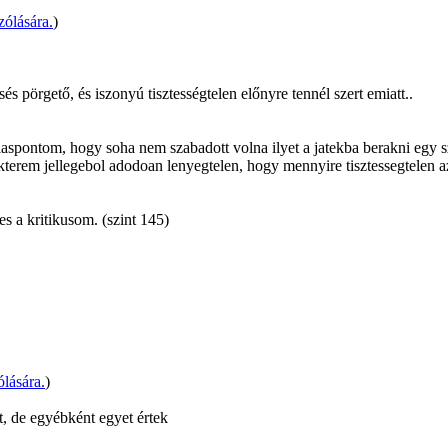
ólására.
)
sés pörgető, és iszonyú tisztességtelen előnyre tennél szert emiatt..
aspontom, hogy soha nem szabadott volna ilyet a jatekba berakni egy s
erem jellegebol adodoan lenyegtelen, hogy mennyire tisztessegtelen az 
s a kritikusom. (szint 145)
lására.
)
ét, de egyébként egyet értek