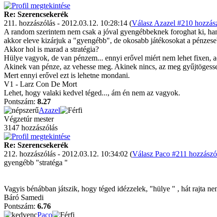
Re: Szerencsekerék
211. hozzászólás - 2012.03.12. 10:28:14 (
Válasz Azazel #210 hozzász
A random szerintem nem csak a jóval gyengébbeknek foroghat ki, hane
akkor eleve kizárjuk a "gyengébb", de okosabb játékosokat a pénzese
Akkor hol is marad a stratégia?
Hülye vagyok, de van pénzem... ennyi erővel miért nem lehet fixen, a
Akinek van pénze, az vehesse meg. Akinek nincs, az meg gyűjtöges
Mert ennyi erővel ezt is lehetne mondani.
V1 - Larz Con De Mort
Lehet, hogy valaki kedvel téged..., ám én nem az vagyok.
Pontszám:
8.27
Azazel
Végzetúr mester
3147 hozzászólás
Re: Szerencsekerék
212. hozzászólás - 2012.03.12. 10:34:02 (
Válasz Paco #211 hozzászól
gyengébb "stratéga "
Vagyis bénábban játszik, hogy téged idézzelek, "hülye " , hát rajta nem
Báró Samedi
Pontszám:
6.76
Paco