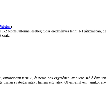
lására.
)
 1-2 blöffel/all-innel esetleg tudsz eredményes lenni 1-1 játszmában, de
t csak.
kimondottan tetszik , és nemtudok egyetérteni az ellene szóló érveitek
tisztán stratégiai játék , hanem egy játék. Olyan-amilyen , amikor elke