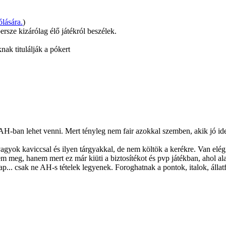
lására.
)
ersze kizárólag élő játékról beszélek.
knak titulálják a pókert
t AH-ban lehet venni. Mert tényleg nem fair azokkal szemben, akik jó id
le vagyok kaviccsal és ilyen tárgyakkal, de nem költök a kerékre. Van 
m meg, hanem mert ez már kiüti a biztosítékot és pvp játékban, ahol al
.. csak ne AH-s tételek legyenek. Foroghatnak a pontok, italok, állatfe