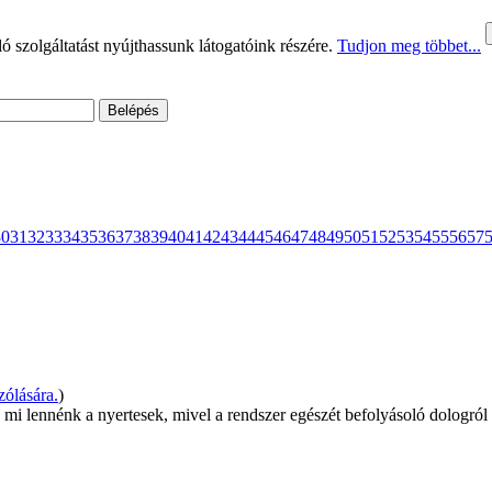
 szolgáltatást nyújthassunk látogatóink részére.
Tudjon meg többet...
30
31
32
33
34
35
36
37
38
39
40
41
42
43
44
45
46
47
48
49
50
51
52
53
54
55
56
57
ólására.
)
mi lennénk a nyertesek, mivel a rendszer egészét befolyásoló dologról va