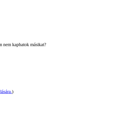
lom nem kaphatok másikat?
lására.
)