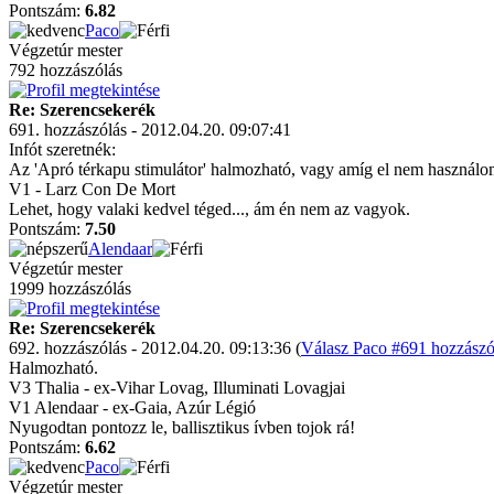
Pontszám:
6.82
Paco
Végzetúr mester
792 hozzászólás
Re: Szerencsekerék
691. hozzászólás - 2012.04.20. 09:07:41
Infót szeretnék:
Az 'Apró térkapu stimulátor' halmozható, vagy amíg el nem haszná
V1 - Larz Con De Mort
Lehet, hogy valaki kedvel téged..., ám én nem az vagyok.
Pontszám:
7.50
Alendaar
Végzetúr mester
1999 hozzászólás
Re: Szerencsekerék
692. hozzászólás - 2012.04.20. 09:13:36 (
Válasz Paco #691 hozzászó
Halmozható.
V3 Thalia - ex-Vihar Lovag, Illuminati Lovagjai
V1 Alendaar - ex-Gaia, Azúr Légió
Nyugodtan pontozz le, ballisztikus ívben tojok rá!
Pontszám:
6.62
Paco
Végzetúr mester