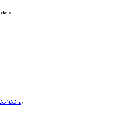
 eladni
szólására.
)