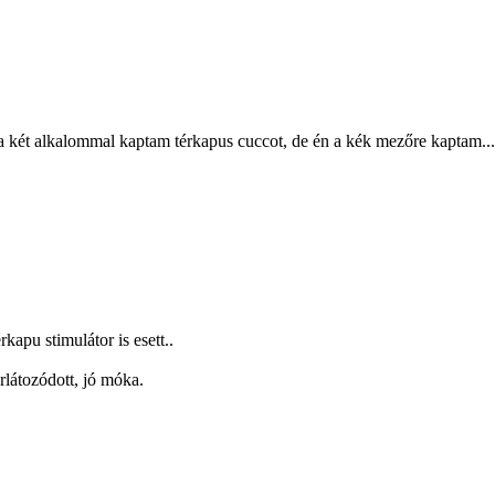
óta két alkalommal kaptam térkapus cuccot, de én a kék mezőre kaptam.
apu stimulátor is esett..
látozódott, jó móka.