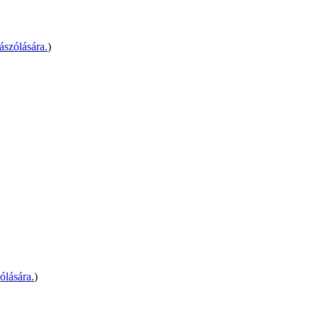
szólására.
)
ólására.
)