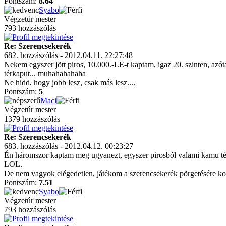
Pontszám:
8.64
Syabo
Végzetúr mester
793 hozzászólás
Re: Szerencsekerék
682. hozzászólás - 2012.04.11. 22:27:48
Nekem egyszer jött piros, 10.000.-LE-t kaptam, igaz 20. szinten, az
térkaput... muhahahahaha
Ne hidd, hogy jobb lesz, csak más lesz....
Pontszám:
5
Maci
Végzetúr mester
1379 hozzászólás
Re: Szerencsekerék
683. hozzászólás - 2012.04.12. 00:23:27
Én háromszor kaptam meg ugyanezt, egyszer pirosból valami kamu térk
LOL.
De nem vagyok elégedetlen, játékom a szerencsekerék pörgetésére kor
Pontszám:
7.51
Syabo
Végzetúr mester
793 hozzászólás