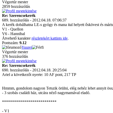
Végzetúr mester
2859 hozzászólás
Re: Szerencsekerék
689. hozzászólás - 2012.04.18. 07:06:37
A kerék dobálhatna LE-s gyógy és mana ital helyett őskövest és máris
V1 - Quellon
V6 - Hannibal
Átvehető karakter
részletekért kattints ide
.
Pontszám:
9.12
Yuurei
Végzetúr mester
376 hozzászólás
Re: Szerencsekerék
690. hozzászólás - 2012.04.18. 20:25:04
Ariel a következőt nyerte: 10 AF pont, 217 TP
Hmmm, gondolom nagyon Tetszik örülni, elég nehéz lehet annyit össz
- 3 szobás családi ház, utcára néző nagymamával eladó.
***************************
- V1