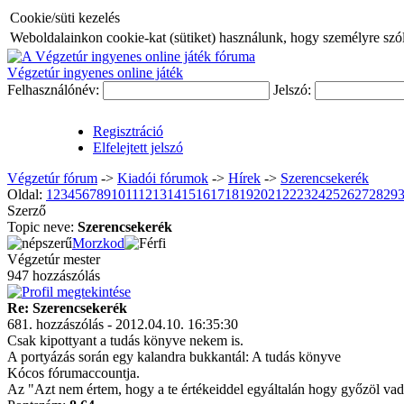
Cookie/süti kezelés
Weboldalainkon cookie-kat (sütiket) használunk, hogy személyre szóló
Végzetúr ingyenes online játék
Felhasználónév:
Jelszó:
Regisztráció
Elfelejtett jelszó
Végzetúr fórum
->
Kiadói fórumok
->
Hí­rek
->
Szerencsekerék
Oldal:
1
2
3
4
5
6
7
8
9
10
11
12
13
14
15
16
17
18
19
20
21
22
23
24
25
26
27
28
29
Szerző
Topic neve:
Szerencsekerék
Morzkod
Végzetúr mester
947 hozzászólás
Re: Szerencsekerék
681. hozzászólás - 2012.04.10. 16:35:30
Csak kipottyant a tudás könyve nekem is.
A portyázás során egy kalandra bukkantál: A tudás könyve
Kócos fórumaccountja.
Az "Azt nem értem, hogy a te értékeiddel egyáltalán hogy győzöl vad