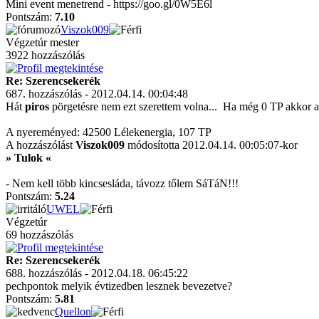
Mini event menetrend - https://goo.gl/0W5E6l
Pontszám:
7.10
Viszok009
Végzetúr mester
3922 hozzászólás
Re: Szerencsekerék
687. hozzászólás - 2012.04.14. 00:04:48
Hát
piros
pörgetésre nem ezt szerettem volna...
Ha még 0 TP akkor az
A nyereményed: 42500 Lélekenergia, 107 TP
A hozzászólást
Viszok009
módosította 2012.04.14. 00:05:07-kor
» Tulok «
- Nem kell több kincsesláda, távozz tőlem SáTáN!!!
Pontszám:
5.24
UWEL
Végzetúr
69 hozzászólás
Re: Szerencsekerék
688. hozzászólás - 2012.04.18. 06:45:22
pechpontok melyik évtizedben lesznek bevezetve?
Pontszám:
5.81
Quellon