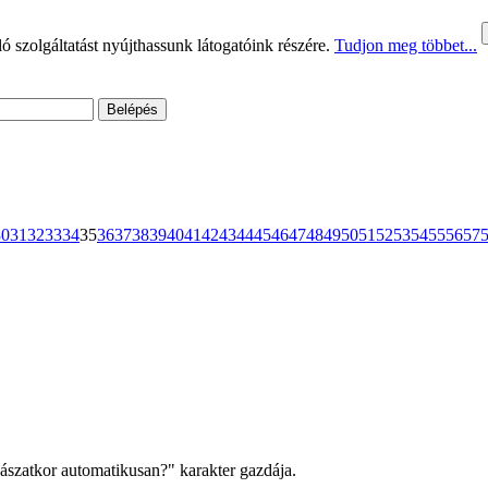
 szolgáltatást nyújthassunk látogatóink részére.
Tudjon meg többet...
30
31
32
33
34
35
36
37
38
39
40
41
42
43
44
45
46
47
48
49
50
51
52
53
54
55
56
57
ászatkor automatikusan?" karakter gazdája.