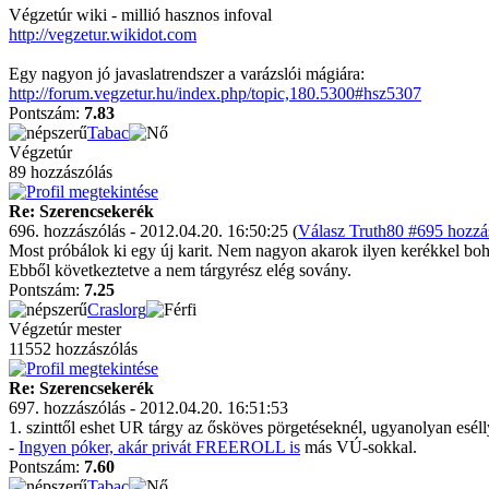
Végzetúr wiki - millió hasznos infoval
http://vegzetur.wikidot.com
Egy nagyon jó javaslatrendszer a varázslói mágiára:
http://forum.vegzetur.hu/index.php/topic,180.5300#hsz5307
Pontszám:
7.83
Tabac
Végzetúr
89 hozzászólás
Re: Szerencsekerék
696. hozzászólás - 2012.04.20. 16:50:25 (
Válasz Truth80 #695 hozzás
Most próbálok ki egy új karit. Nem nagyon akarok ilyen kerékkel bohóc
Ebből következtetve a nem tárgyrész elég sovány.
Pontszám:
7.25
Craslorg
Végzetúr mester
11552 hozzászólás
Re: Szerencsekerék
697. hozzászólás - 2012.04.20. 16:51:53
1. szinttől eshet UR tárgy az ősköves pörgetéseknél, ugyanolyan eséll
-
Ingyen póker, akár privát FREEROLL is
más VÚ-sokkal.
Pontszám:
7.60
Tabac