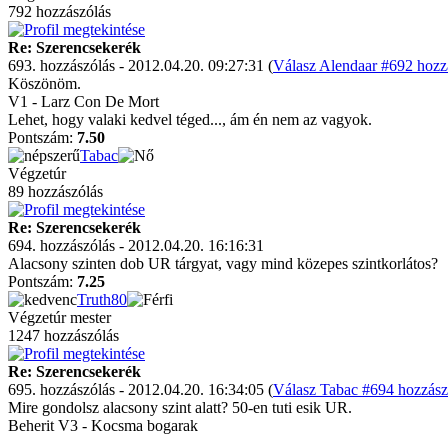
792 hozzászólás
Re: Szerencsekerék
693. hozzászólás - 2012.04.20. 09:27:31 (
Válasz Alendaar #692 hozzá
Köszönöm.
V1 - Larz Con De Mort
Lehet, hogy valaki kedvel téged..., ám én nem az vagyok.
Pontszám:
7.50
Tabac
Végzetúr
89 hozzászólás
Re: Szerencsekerék
694. hozzászólás - 2012.04.20. 16:16:31
Alacsony szinten dob UR tárgyat, vagy mind közepes szintkorlátos?
Pontszám:
7.25
Truth80
Végzetúr mester
1247 hozzászólás
Re: Szerencsekerék
695. hozzászólás - 2012.04.20. 16:34:05 (
Válasz Tabac #694 hozzász
Mire gondolsz alacsony szint alatt? 50-en tuti esik UR.
Beherit V3 - Kocsma bogarak