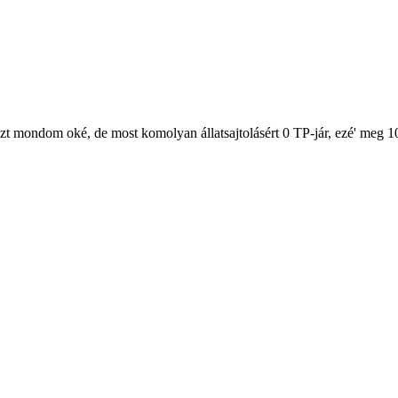
t mondom oké, de most komolyan állatsajtolásért 0 TP-jár, ezé' meg 