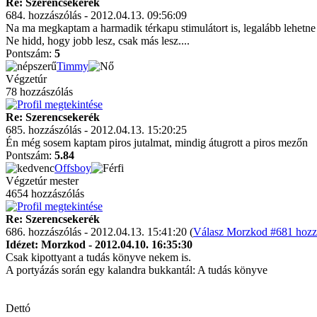
Re: Szerencsekerék
684. hozzászólás - 2012.04.13. 09:56:09
Na ma megkaptam a harmadik térkapu stimulátort is, legalább lehetne
Ne hidd, hogy jobb lesz, csak más lesz....
Pontszám:
5
Timmy
Végzetúr
78 hozzászólás
Re: Szerencsekerék
685. hozzászólás - 2012.04.13. 15:20:25
Én még sosem kaptam piros jutalmat, mindig átugrott a piros mezőn
Pontszám:
5.84
Offsboy
Végzetúr mester
4654 hozzászólás
Re: Szerencsekerék
686. hozzászólás - 2012.04.13. 15:41:20 (
Válasz Morzkod #681 hozzá
Idézet: Morzkod - 2012.04.10. 16:35:30
Csak kipottyant a tudás könyve nekem is.
A portyázás során egy kalandra bukkantál: A tudás könyve
Dettó