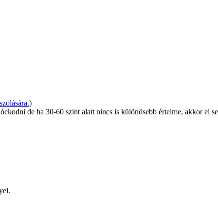
zólására.
)
kodni de ha 30-60 szint alatt nincs is különösebb értelme, akkor el se
yel.