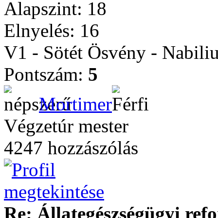
Alapszint: 18
Elnyelés: 16
V1 - Sötét Ösvény - Nabili
Pontszám:
5
Mortimer
Végzetúr mester
4247 hozzászólás
Re: Állategészségügyi ref