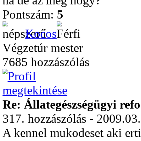
na de az meg hogy?
Pontszám:
5
Kocos
Végzetúr mester
7685 hozzászólás
Re: Állategészségügyi ref
317. hozzászólás - 2009.03
A kennel mukodeset aki ert