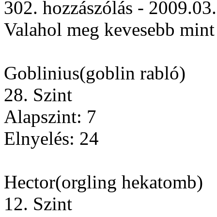
302. hozzászólás - 2009.03
Valahol meg kevesebb min
Goblinius(goblin rabló)
28. Szint
Alapszint: 7
Elnyelés: 24
Hector(orgling hekatomb)
12. Szint