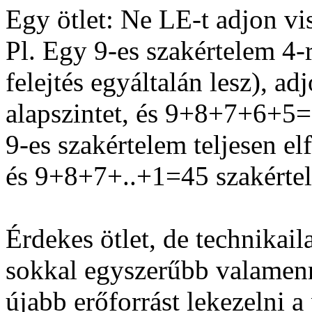
Egy ötlet: Ne LE-t adjon vi
Pl. Egy 9-es szakértelem 4-r
felejtés egyáltalán lesz), ad
alapszintet, és 9+8+7+6+5
9-es szakértelem teljesen elf
és 9+8+7+..+1=45 szakérte
Érdekes ötlet, de technikail
sokkal egyszerűbb valamenn
újabb erőforrást lekezelni 