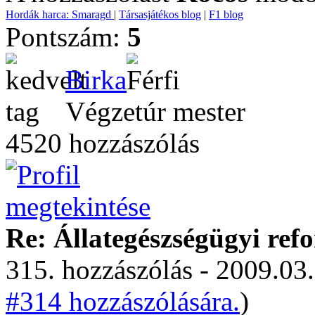
Hordák harca: Smaragd
|
Társasjátékos blog
|
F1 blog
Pontszám:
5
Birka
Végzetúr mester
4520 hozzászólás
Re: Állategészségügyi ref
315. hozzászólás - 2009.03.
#314 hozzászólására.
)