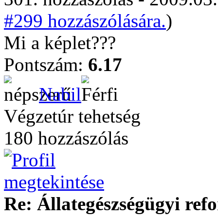
#299 hozzászólására.
)
Mi a képlet???
Pontszám:
6.17
Nabil
Végzetúr tehetség
180 hozzászólás
Re: Állategészségügyi ref