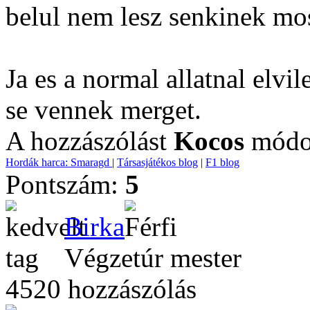
belul nem lesz senkinek mo
Ja es a normal allatnal elvi
se vennek merget.
A hozzászólást
Kocos
módos
Hordák harca: Smaragd
|
Társasjátékos blog
|
F1 blog
Pontszám:
5
Birka
Végzetúr mester
4520 hozzászólás