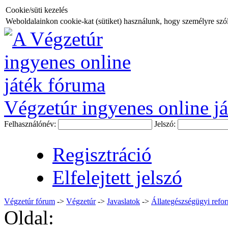
Cookie/süti kezelés
Weboldalainkon cookie-kat (sütiket) használunk, hogy személyre szóló
Végzetúr ingyenes online já
Felhasználónév:
Jelszó:
Regisztráció
Elfelejtett jelszó
Végzetúr fórum
->
Végzetúr
->
Javaslatok
->
Állategészségügyi refo
Oldal: