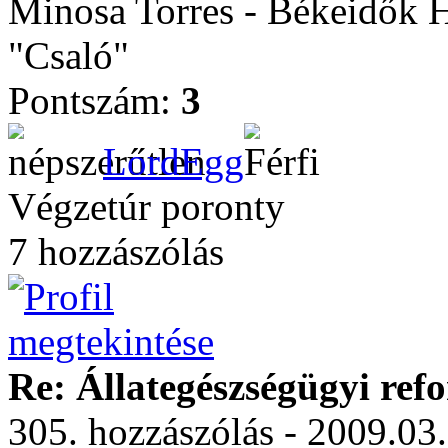
Minosa Torres - Békeidők 
"Csaló"
Pontszám:
3
LordEgg
Végzetúr poronty
7 hozzászólás
Re: Állategészségügyi ref
305. hozzászólás - 2009.03