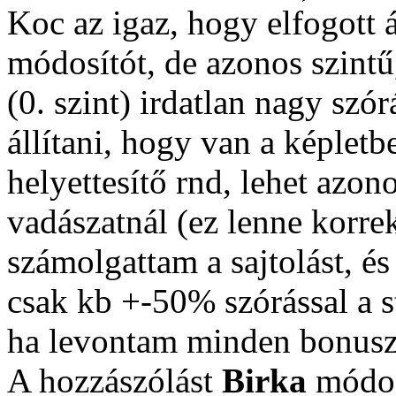
Koc az igaz, hogy elfogott á
módosítót, de azonos szintű
(0. szint) irdatlan nagy sz
állítani, hogy van a képlet
helyettesítő rnd, lehet azon
vadászatnál (ez lenne korr
számolgattam a sajtolást, é
csak kb +-50% szórással a st
ha levontam minden bonuszt
A hozzászólást
Birka
módos