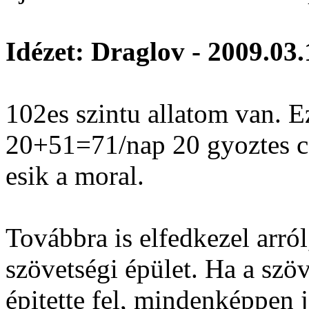
Idézet: Draglov - 2009.03.
102es szintu allatom van. E
20+51=71/nap 20 gyoztes c
esik a moral.
Továbbra is elfedkezel arró
szövetségi épület. Ha a szö
épitette fel, mindenképpen 