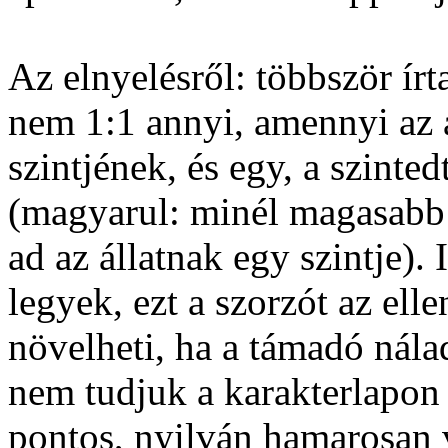
Az elnyelésről: többször írt
nem 1:1 annyi, amennyi az ál
szintjének, és egy, a szinte
(magyarul: minél magasabb s
ad az állatnak egy szintje).
legyek, ezt a szorzót az elle
növelheti, ha a támadó nála
nem tudjuk a karakterlapon h
pontos, nyilván hamarosan v