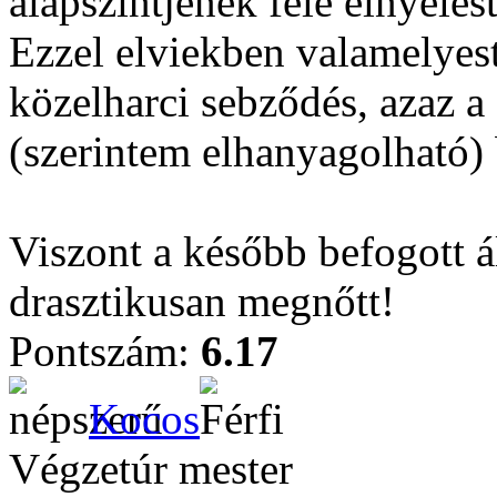
alapszintjének fele elnyelé
Ezzel elviekben valamelyest
közelharci sebződés, azaz a
(szerintem elhanyagolható)
Viszont a később befogott á
drasztikusan megnőtt!
Pontszám:
6.17
Kocos
Végzetúr mester