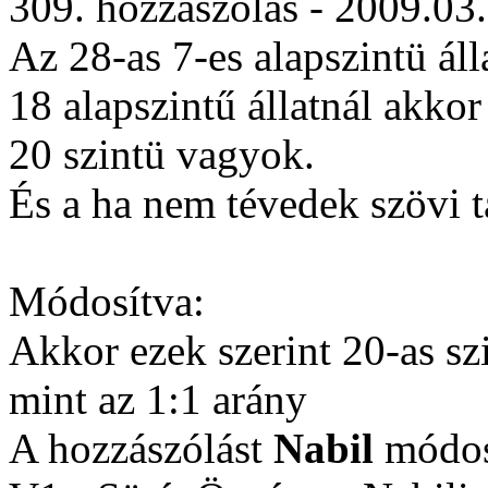
309. hozzászólás - 2009.03
Az 28-as 7-es alapszintü áll
18 alapszintű állatnál akkor
20 szintü vagyok.
És a ha nem tévedek szövi 
Módosítva:
Akkor ezek szerint 20-as sz
mint az 1:1 arány
A hozzászólást
Nabil
módosí