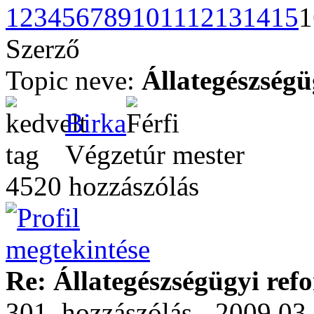
1
2
3
4
5
6
7
8
9
10
11
12
13
14
15
1
Szerző
Topic neve:
Állategészségü
Birka
Végzetúr mester
4520 hozzászólás
Re: Állategészségügyi ref
301. hozzászólás - 2009.03.