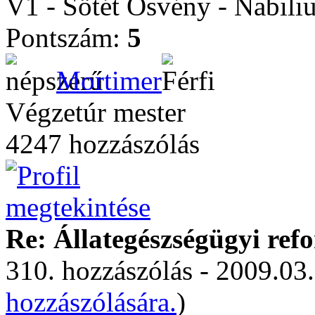
V1 - Sötét Ösvény - Nabili
Pontszám:
5
Mortimer
Végzetúr mester
4247 hozzászólás
Re: Állategészségügyi ref
310. hozzászólás - 2009.03.
hozzászólására.
)