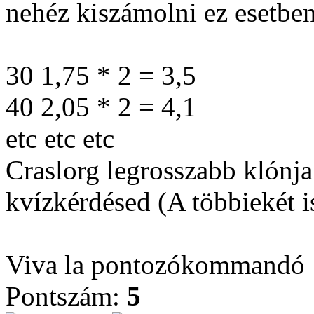
nehéz kiszámolni ez esetben
30 1,75 * 2 = 3,5
40 2,05 * 2 = 4,1
etc etc etc
Craslorg legrosszabb klónj
kvízkérdésed (A többiekét i
Viva la pontozókommandó
Pontszám:
5