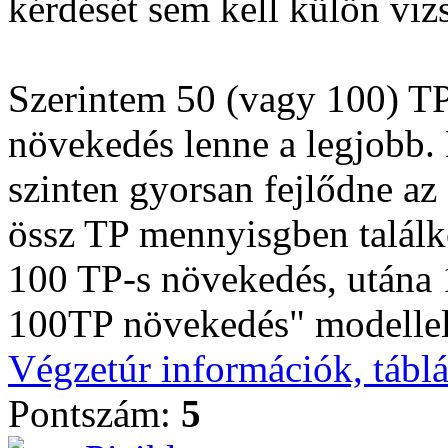
kérdését sem kell külön vizs
Szerintem 50 (vagy 100) TP-
növekedés lenne a legjobb. 
szinten gyorsan fejlődne az á
össz TP mennyisgben találko
100 TP-s növekedés, utána 1
100TP növekedés" modellel
Végzetúr információk, tábl
Pontszám:
5