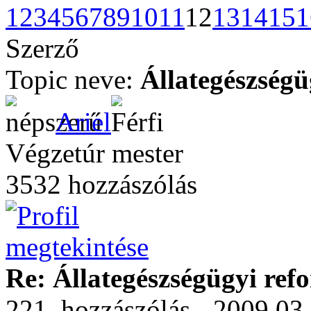
1
2
3
4
5
6
7
8
9
10
11
12
13
14
15
1
Szerző
Topic neve:
Állategészségü
Ariel
Végzetúr mester
3532 hozzászólás
Re: Állategészségügyi ref
221. hozzászólás - 2009.03.