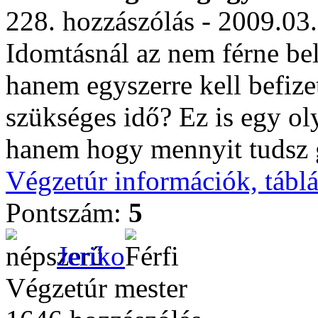
228. hozzászólás - 2009.03
Idomtásnál az nem férne be
hanem egyszerre kell befizet
szükséges idő? Ez is egy ol
hanem hogy mennyit tudsz g
Végzetúr információk, tábl
Pontszám:
5
Jeriko
Végzetúr mester