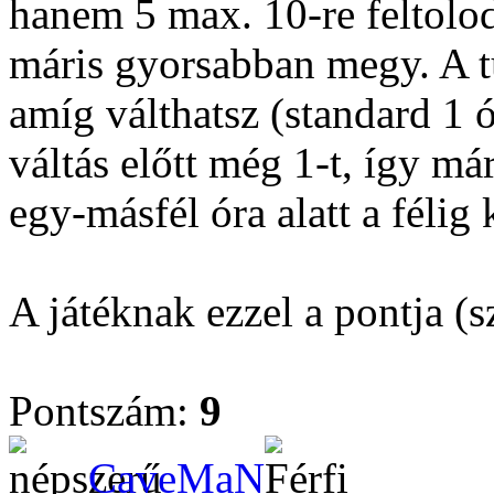
hanem 5 max. 10-re feltolod
máris gyorsabban megy. A tu
amíg válthatsz (standard 1 ó
váltás előtt még 1-t, így má
egy-másfél óra alatt a félig k
A játéknak ezzel a pontja 
Pontszám:
9
CaveMaN