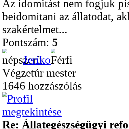
Az idomitást nem fogjuk pi
beidomitani az állatodat, ak
szakértelmet...
Pontszám:
5
Jeriko
Végzetúr mester
1646 hozzászólás
Re: Állategészségügyi ref