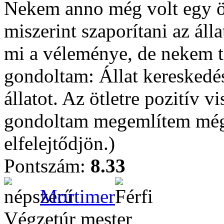
Nekem anno még volt egy öt
miszerint szaporítani az ál
mi a véleménye, de nekem te
gondoltam: Állat kereskedé
állatot. Az ötletre pozitív v
gondoltam megemlítem még
elfelejtődjön.)
Pontszám:
8.33
Mortimer
Végzetúr mester