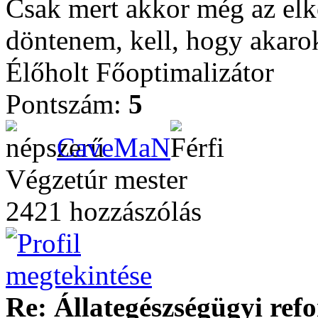
Csak mert akkor még az el
döntenem, kell, hogy akarok-
Élőholt Főoptimalizátor
Pontszám:
5
CaveMaN
Végzetúr mester
2421 hozzászólás
Re: Állategészségügyi ref