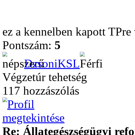
ez a kennelben kapott TPre
Pontszám:
5
DzsoniKSL
Végzetúr tehetség
117 hozzászólás
Re: Állategészségügyi ref