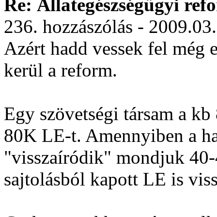
Re: Állategészségügyi ref
236. hozzászólás - 2009.03
Azért hadd vessek fel még e
kerül a reform.
Egy szövetségi társam a kb 8
80K LE-t. Amennyiben a ha
"visszaíródik" mondjuk 40-4
sajtolásból kapott LE is viss