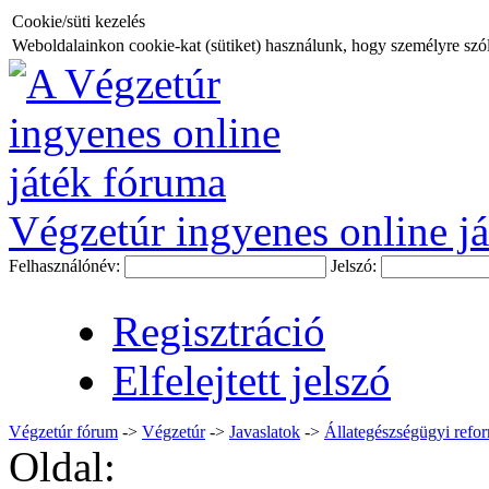
Cookie/süti kezelés
Weboldalainkon cookie-kat (sütiket) használunk, hogy személyre szóló
Végzetúr ingyenes online já
Felhasználónév:
Jelszó:
Regisztráció
Elfelejtett jelszó
Végzetúr fórum
->
Végzetúr
->
Javaslatok
->
Állategészségügyi refo
Oldal: