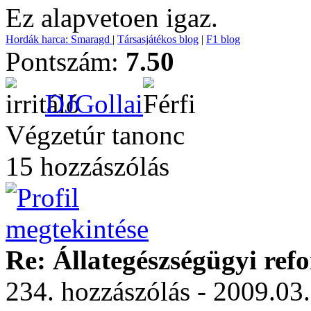
Ez alapvetoen igaz.
Hordák harca: Smaragd
|
Társasjátékos blog
|
F1 blog
Pontszám:
7.50
DJGollai
Végzetúr tanonc
15 hozzászólás
Re: Állategészségügyi ref
234. hozzászólás - 2009.03