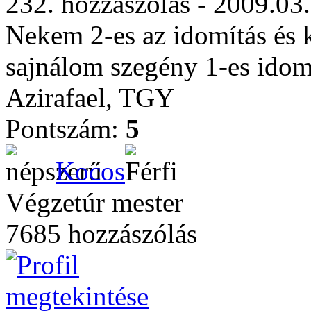
232. hozzászólás - 2009.03
Nekem 2-es az idomítás és k
sajnálom szegény 1-es idomí
Azirafael, TGY
Pontszám:
5
Kocos
Végzetúr mester
7685 hozzászólás