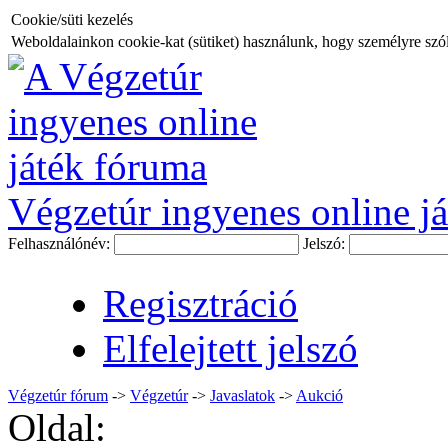
Cookie/süti kezelés
Weboldalainkon cookie-kat (sütiket) használunk, hogy személyre szóló
Végzetúr ingyenes online já
Felhasználónév:
Jelszó:
Regisztráció
Elfelejtett jelszó
Végzetúr fórum
->
Végzetúr
->
Javaslatok
->
Aukció
Oldal: