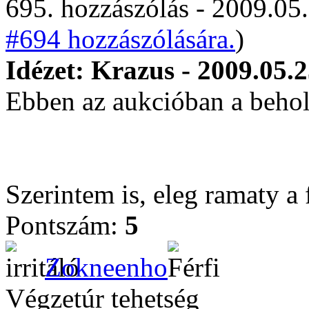
695. hozzászólás - 2009.05.
#694 hozzászólására.
)
Idézet: Krazus - 2009.05.2
Ebben az aukcióban a behol
Szerintem is, eleg ramaty a 
Pontszám:
5
Zokneenho
Végzetúr tehetség