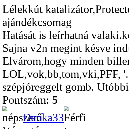
Lélekkút katalizátor,Protect
ajándékcsomag
Hatását is leírhatná valaki
Sajna v2n megint késve indul
Elvárom,hogy minden bille
LOL,vok,bb,tom,vki,PFF, '...'
szépjóreggelt gomb. Utóbbi 
Pontszám:
5
Danka33