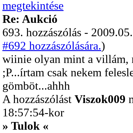
Re: Aukció
693. hozzászólás - 2009.05.
#692 hozzászólására.
)
wiinie olyan mint a villám,
;P...írtam csak nekem felesl
gömböt...ahhh
A hozzászólást
Viszok009
m
18:57:54-kor
» Tulok «