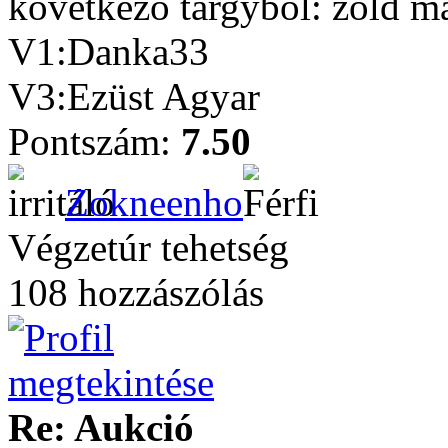
következő tárgyból: zöld ma
V1:Danka33
V3:Ezüst Agyar
Pontszám:
7.50
Zokneenho
Végzetúr tehetség
108 hozzászólás
Re: Aukció