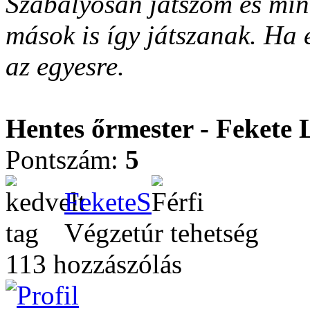
Szabályosan játszom és min
mások is így játszanak. Ha 
az egyesre.
Hentes őrmester - Fekete 
Pontszám:
5
FeketeS
Végzetúr tehetség
113 hozzászólás