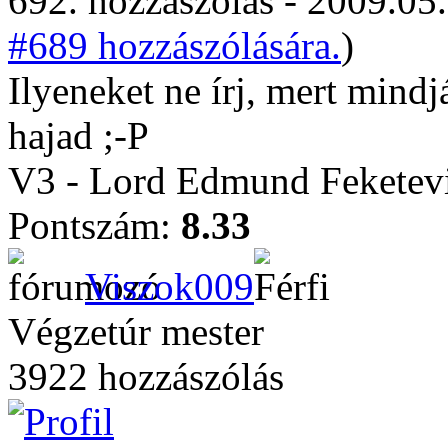
692. hozzászólás - 2009.05.
#689 hozzászólására.
)
Ilyeneket ne írj, mert mindjá
hajad ;-P
V3 - Lord Edmund Feketevi
Pontszám:
8.33
Viszok009
Végzetúr mester
3922 hozzászólás