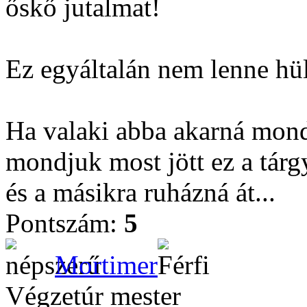
őskő jutalmat!
Ez egyáltalán nem lenne hü
Ha valaki abba akarná mond
mondjuk most jött ez a tárg
és a másikra ruházná át...
Pontszám:
5
Mortimer
Végzetúr mester