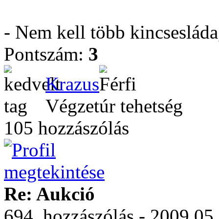
- Nem kell több kincseslád
Pontszám:
3
Krazus
Végzetúr tehetség
105 hozzászólás
Re: Aukció
694. hozzászólás - 2009.05