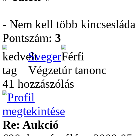
- Nem kell több kincseslád
Pontszám:
3
Sveger
Végzetúr tanonc
41 hozzászólás
Re: Aukció