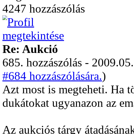
4247 hozzászólás
Re: Aukció
685. hozzászólás - 2009.05.
#684 hozzászólására.
)
Azt most is megteheti. Ha tö
dukátokat ugyanazon az ema
Az aukciós tárgy átadásána