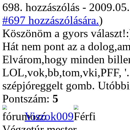
698. hozzászólás - 2009.05.
#697 hozzászólására.
)
Köszönöm a gyors választ!:
Hát nem pont az a dolog,ami
Elvárom,hogy minden bille
LOL,vok,bb,tom,vki,PFF, '...'
szépjóreggelt gomb. Utóbbi 
Pontszám:
5
Viszok009
Végzetúr mester