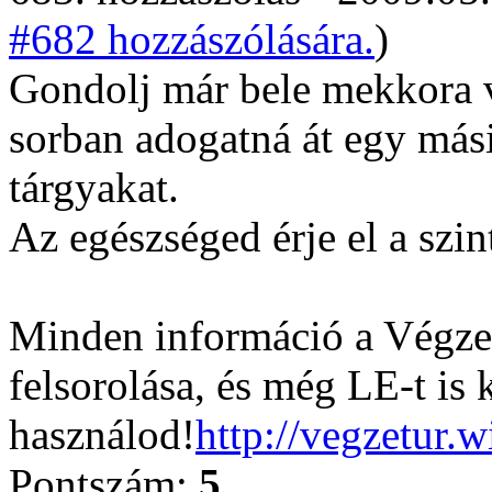
#682 hozzászólására.
)
Gondolj már bele mekkora v
sorban adogatná át egy más
tárgyakat.
Az egészséged érje el a szin
Minden információ a Végzet
felsorolása, és még LE-t is 
használod!
http://vegzetur.
Pontszám:
5