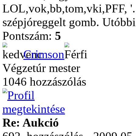
LOL,vok,bb,tom,vki,PFF, '...'
szépjóreggelt gomb. Utóbbi 
Pontszám:
5
Crimson
Végzetúr mester
1046 hozzászólás
Re: Aukció