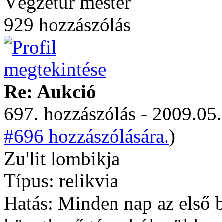
Végzetúr mester
929 hozzászólás
Re: Aukció
697. hozzászólás - 2009.05.
#696 hozzászólására.
)
Zu'lit lombikja
Típus: relikvia
Hatás: Minden nap az első 