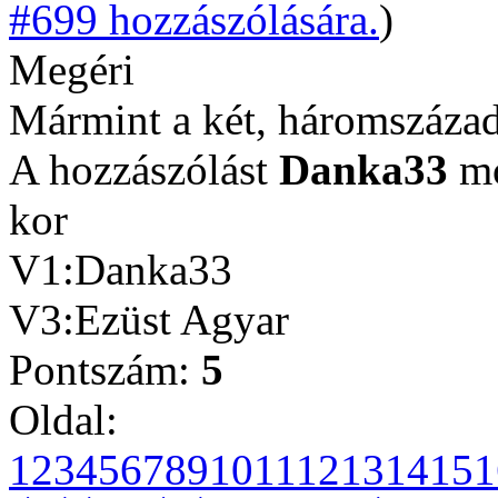
#699 hozzászólására.
)
Megéri
Mármint a két, háromszázad
A hozzászólást
Danka33
mó
kor
V1:Danka33
V3:Ezüst Agyar
Pontszám:
5
Oldal:
1
2
3
4
5
6
7
8
9
10
11
12
13
14
15
1