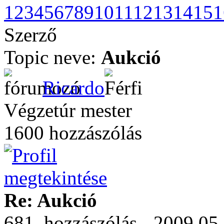
1
2
3
4
5
6
7
8
9
10
11
12
13
14
15
1
Szerző
Topic neve:
Aukció
Ricardo
Végzetúr mester
1600 hozzászólás
Re: Aukció
681. hozzászólás - 2009.05.