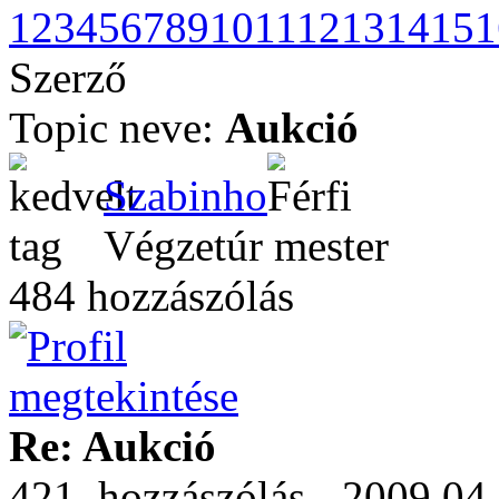
1
2
3
4
5
6
7
8
9
10
11
12
13
14
15
1
Szerző
Topic neve:
Aukció
Szabinho
Végzetúr mester
484 hozzászólás
Re: Aukció
421. hozzászólás - 2009.04