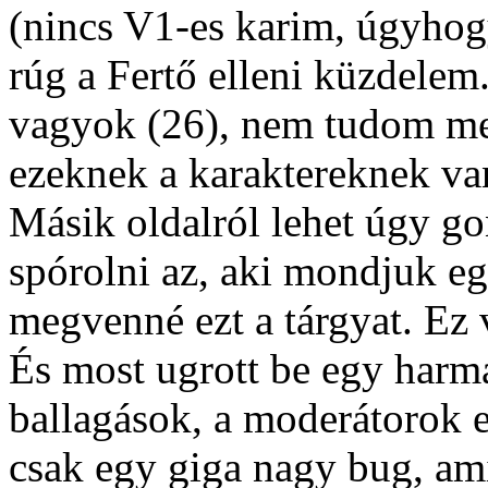
(nincs V1-es karim, úgyhog
rúg a Fertő elleni küzdele
vagyok (26), nem tudom men
ezeknek a karaktereknek van 
Másik oldalról lehet úgy go
spórolni az, aki mondjuk egy
megvenné ezt a tárgyat. Ez v
És most ugrott be egy har
ballagások, a moderátorok e
csak egy giga nagy bug, am