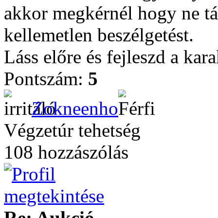
akkor megkérnél hogy ne tá
kellemetlen beszélgetést.
Láss előre és fejleszd a kara
Pontszám:
5
Zokneenho
Végzetúr tehetség
108 hozzászólás
Re: Aukció