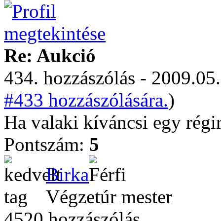
Re: Aukció
434. hozzászólás - 2009.05.
#433 hozzászólására.
)
Ha valaki kíváncsi egy régi
Pontszám:
5
Birka
Végzetúr mester
4520 hozzászólás