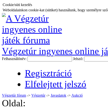
Cookie/süti kezelés
Weboldalainkon cookie-kat (sütiket) használunk, hogy személyre szóló
Végzetúr ingyenes online já
Felhasználónév:
Jelszó:
Regisztráció
Elfelejtett jelszó
Végzetúr fórum
->
Végzetúr
->
Javaslatok
->
Aukció
Oldal: