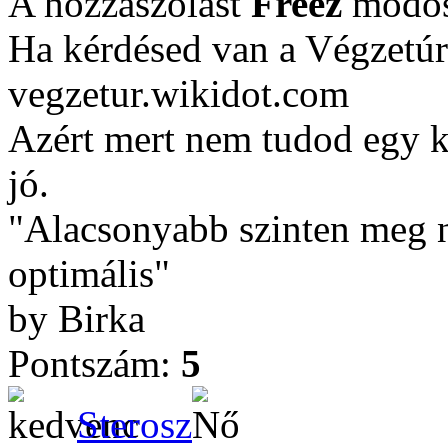
A hozzászólást
Freez
módosí
Ha kérdésed van a Végzetúr
vegzetur.wikidot.com
Azért mert nem tudod egy ké
jó.
"Alacsonyabb szinten meg ne
optimális"
by Birka
Pontszám:
5
Sterosz