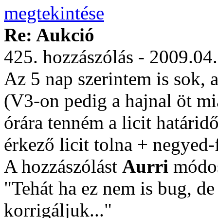
Re: Aukció
425. hozzászólás - 2009.04
Az 5 nap szerintem is sok, 
(V3-on pedig a hajnal öt mi
órára tenném a licit határi
érkező licit tolna + negyed-
A hozzászólást
Aurri
módos
"Tehát ha ez nem is bug, de
korrigáljuk..."