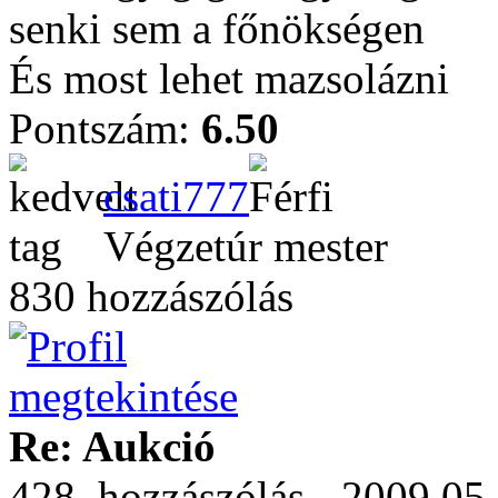
senki sem a főnökségen
És most lehet mazsolázni
Pontszám:
6.50
csati777
Végzetúr mester
830 hozzászólás
Re: Aukció
428. hozzászólás - 2009.05.