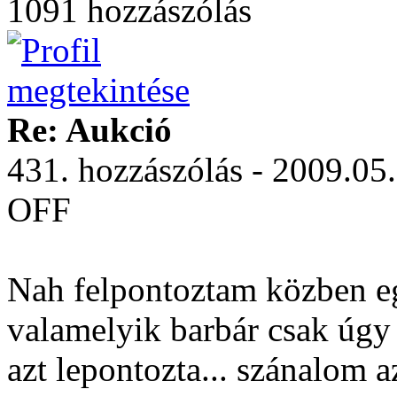
1091 hozzászólás
Re: Aukció
431. hozzászólás - 2009.05
OFF
Nah felpontoztam közben eg
valamelyik barbár csak úgy 
azt lepontozta... szánalom az