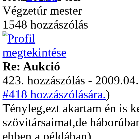
Végzetúr mester
1548 hozzászólás
Re: Aukció
423. hozzászólás - 2009.04.
#418 hozzászólására.
)
Tényleg,ezt akartam én is k
szövitársaimat,de háborúba
ebben a példában)