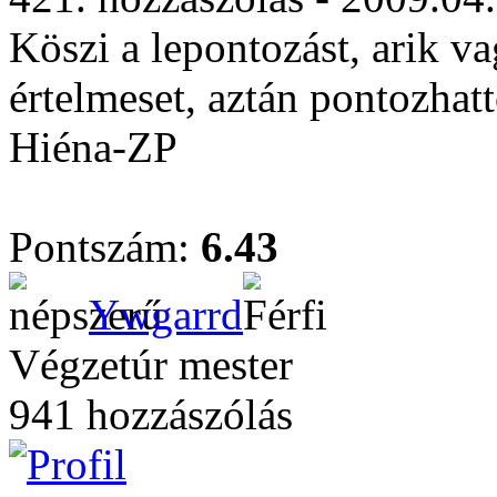
Köszi a lepontozást, arik v
értelmeset, aztán pontozhat
Hiéna-ZP
Pontszám:
6.43
Ywgarrd
Végzetúr mester
941 hozzászólás