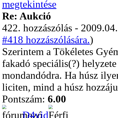
Re: Aukció
422. hozzászólás - 2009.04.
#418 hozzászólására.
)
Szerintem a Tökéletes Gyém
fakadó speciális(?) helyzet
mondandódra. Ha húsz ilyen
liciten, mind a húsz hozzáj
Pontszám:
6.00
D4vid