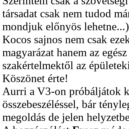
Szerintem csak a szövetségi
társadat csak nem tudod már
mondjuk előnyös lehetne...)
Kocos sajnos nem csak ezekn
magyarázat hanem az egész
szakértelmektől az épületeki
Köszönet érte!
Aurri a V3-on próbáljátok kit
összebeszéléssel, bár tényle
megoldás de jelen helyzetbe