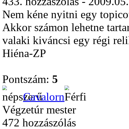
433. hozzászólás - 2009.05
Nem kéne nyitni egy topico
Akkor számon lehetne tartan
valaki kiváncsi egy régi reli
Hiéna-ZP
Pontszám:
5
Cavalorn
Végzetúr mester
472 hozzászólás