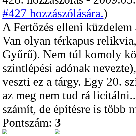
#427 hozzászólására.
)
A Fertőzés elleni küzdelem 
Van olyan térkapus relikvia
Gyűrű). Nem túl komoly költ
szintlépési adónak nevezte),
veszti ez a tárgy. Egy 20. s
az meg nem tud rá licitálni.
számít, de építésre is több m
Pontszám:
3