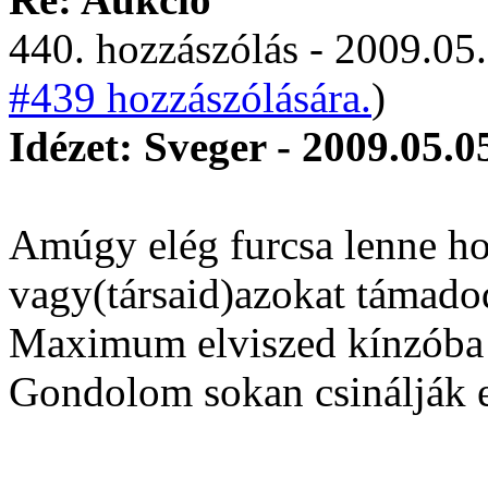
440. hozzászólás - 2009.05.
#439 hozzászólására.
)
Idézet: Sveger - 2009.05.0
Amúgy elég furcsa lenne ho
vagy(társaid)azokat támad
Maximum elviszed kínzóba
Gondolom sokan csinálják e