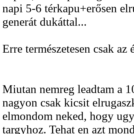
napi 5-6 térkapu+erősen elr
generát dukáttal...
Erre természetesen csak az é
Miutan nemreg leadtam a 10
nagyon csak kicsit elrugasz
elmondom neked, hogy ugy 
targyhoz. Tehat en azt mon