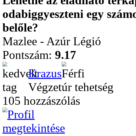
Lehetne az eladható térka
odabiggyeszteni egy számo
belőle?
Mazlee - Azúr Légió
Pontszám:
9.17
Krazus
Végzetúr tehetség
105 hozzászólás