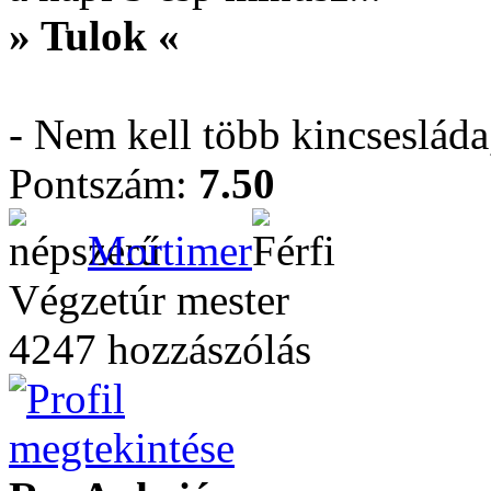
» Tulok «
- Nem kell több kincseslád
Pontszám:
7.50
Mortimer
Végzetúr mester
4247 hozzászólás