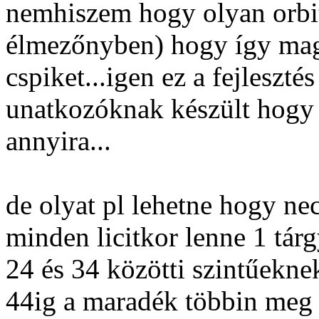
nemhiszem hogy olyan orbitá
élmezőnyben) hogy így ma
cspiket...igen ez a fejleszté
unatkozóknak készült hog
annyira...
de olyat pl lehetne hogy ne
minden licitkor lenne 1 tár
24 és 34 közötti szintűekne
44ig a maradék többin meg 