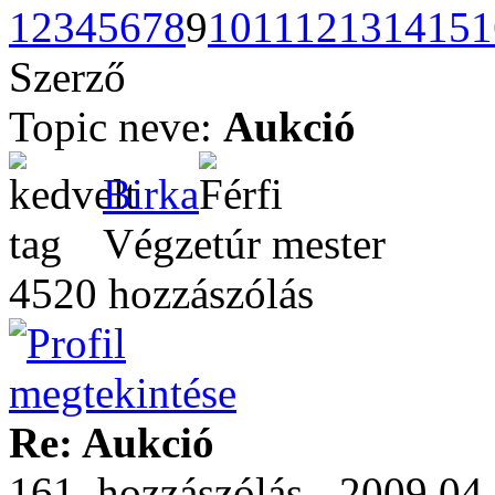
1
2
3
4
5
6
7
8
9
10
11
12
13
14
15
1
Szerző
Topic neve:
Aukció
Birka
Végzetúr mester
4520 hozzászólás
Re: Aukció
161. hozzászólás - 2009.04.