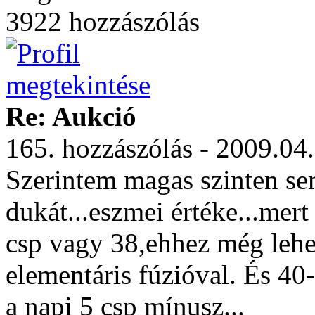
3922 hozzászólás
Re: Aukció
165. hozzászólás - 2009.04
Szerintem magas szinten se
dukát...eszmei értéke...mer
csp vagy 38,ehhez még lehe
elementáris fúzióval. És 40
a napi 5 csp mínusz...