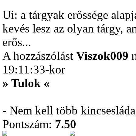
Ui: a tárgyak erőssége ala
kevés lesz az olyan tárgy, 
erős...
A hozzászólást
Viszok009
m
19:11:33-kor
» Tulok «
- Nem kell több kincseslád
Pontszám:
7.50