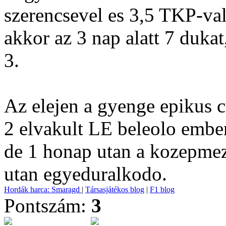
szerencsevel es 3,5 TKP-val 
akkor az 3 nap alatt 7 dukat
3.
Az elejen a gyenge epikus 
2 elvakult LE beleolo ember
de 1 honap utan a kozepmez
utan egyeduralkodo.
Hordák harca: Smaragd
|
Társasjátékos blog
|
F1 blog
Pontszám:
3