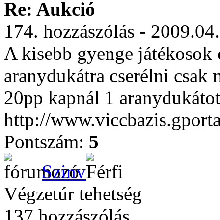
Re: Aukció
174. hozzászólás - 2009.04
A kisebb gyenge játékosok é
aranydukátra cserélni csa
20pp kapnál 1 aranydukátot
http://www.viccbazis.gporta
Pontszám:
5
Szinv
Végzetúr tehetség
137 hozzászólás