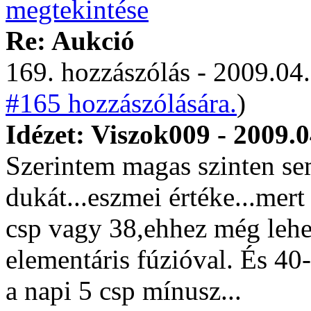
Re: Aukció
169. hozzászólás - 2009.04.
#165 hozzászólására.
)
Idézet: Viszok009 - 2009.0
Szerintem magas szinten se
dukát...eszmei értéke...mer
csp vagy 38,ehhez még lehe
elementáris fúzióval. És 40
a napi 5 csp mínusz...