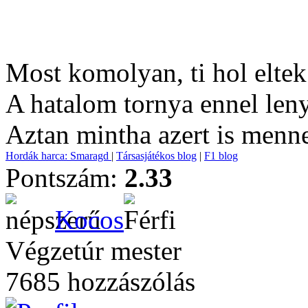
Most komolyan, ti hol elte
A hatalom tornya ennel len
Aztan mintha azert is menne
Hordák harca: Smaragd
|
Társasjátékos blog
|
F1 blog
Pontszám:
2.33
Kocos
Végzetúr mester
7685 hozzászólás