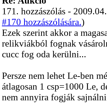
Re: Aukció
171. hozzászólás - 2009.04.
#170 hozzászólására.
)
Ezek szerint akkor a maga
relikviákból fognak vásáro
cucc fog oda kerülni...
Persze nem lehet Le-ben mér
átlagosan 1 csp=1000 Le, d
nem annyira fogják sajnálni