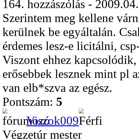
164. hozzászólás - 2009.04
Szerintem meg kellene várni
kerülnek be egyáltalán. Csa
érdemes lesz-e licitálni, csp
Viszont ehhez kapcsolódik, 
erősebbek lesznek mint pl a
van elb*szva az egész.
Pontszám:
5
Viszok009
Végzetúr mester