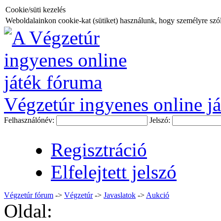
Cookie/süti kezelés
Weboldalainkon cookie-kat (sütiket) használunk, hogy személyre szóló
Végzetúr ingyenes online já
Felhasználónév:
Jelszó:
Regisztráció
Elfelejtett jelszó
Végzetúr fórum
->
Végzetúr
->
Javaslatok
->
Aukció
Oldal: