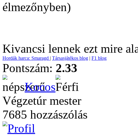
élmezőnyben)
Kivancsi lennek ezt mire al
Hordák harca: Smaragd
|
Társasjátékos blog
|
F1 blog
Pontszám:
2.33
Kocos
Végzetúr mester
7685 hozzászólás