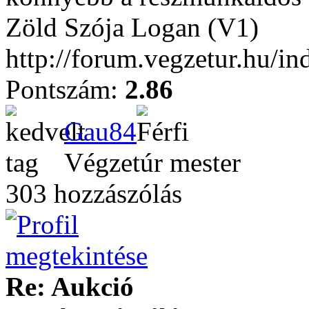
Zöld Szója Logan (V1)
http://forum.vegzetur.hu/i
Pontszám:
2.86
Gau84
Végzetúr mester
303 hozzászólás
Re: Aukció