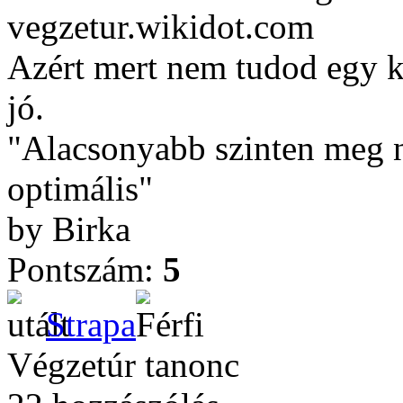
vegzetur.wikidot.com
Azért mert nem tudod egy ké
jó.
"Alacsonyabb szinten meg ne
optimális"
by Birka
Pontszám:
5
Strapa
Végzetúr tanonc