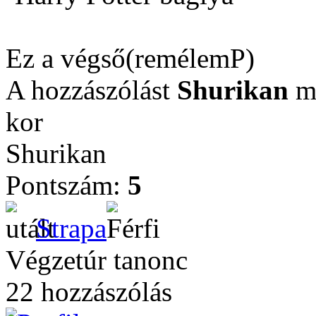
Ez a végső(remélemP)
A hozzászólást
Shurikan
mó
kor
Shurikan
Pontszám:
5
Strapa
Végzetúr tanonc
22 hozzászólás