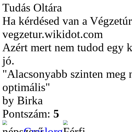
Tudás Oltára
Ha kérdésed van a Végzetúr
vegzetur.wikidot.com
Azért mert nem tudod egy ké
jó.
"Alacsonyabb szinten meg ne
optimális"
by Birka
Pontszám:
5
Craslorg