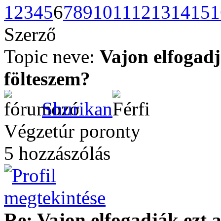
1
2
3
4
5
6
7
8
9
10
11
12
13
14
15
1
Szerző
Topic neve:
Vajon elfogadj
fölteszem?
Shurikan
Végzetúr poronty
5 hozzászólás
Re: Vajon elfogadják ezt a