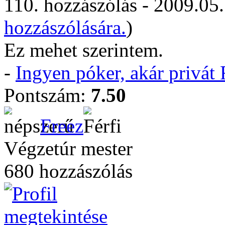
110. hozzászólás - 2009.05.
hozzászólására.
)
Ez mehet szerintem.
-
Ingyen póker, akár privá
Pontszám:
7.50
Freez
Végzetúr mester
680 hozzászólás