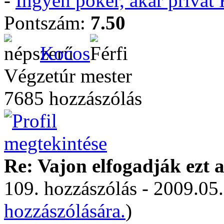
-
Ingyen póker, akár privá
Pontszám:
7.50
Kocos
Végzetúr mester
7685 hozzászólás
Re: Vajon elfogadják ezt a
109. hozzászólás - 2009.05.
hozzászólására.
)