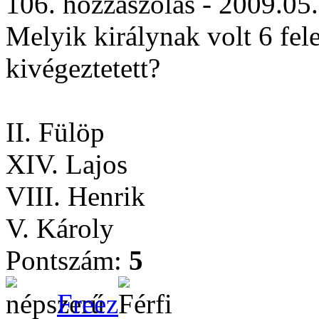
106. hozzászólás - 2009.05
Melyik királynak volt 6 fel
kivégeztetett?
II. Fülöp
XIV. Lajos
VIII. Henrik
V. Károly
Pontszám:
5
Freez