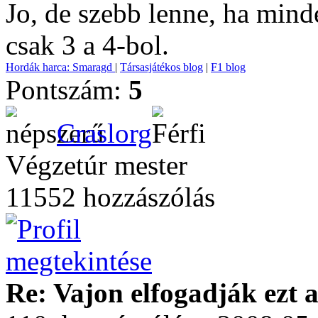
Jo, de szebb lenne, ha min
csak 3 a 4-bol.
Hordák harca: Smaragd
|
Társasjátékos blog
|
F1 blog
Pontszám:
5
Craslorg
Végzetúr mester
11552 hozzászólás
Re: Vajon elfogadják ezt a