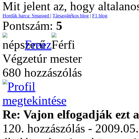
Mit jelent az, hogy altalano
Hordák harca: Smaragd
|
Társasjátékos blog
|
F1 blog
Pontszám:
5
Freez
Végzetúr mester
680 hozzászólás
Re: Vajon elfogadják ezt a
120. hozzászólás - 2009.05