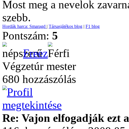
Most meg a nevelok zavarna
szebb.
Hordák harca: Smaragd
|
Társasjátékos blog
|
F1 blog
Pontszám:
5
Freez
Végzetúr mester
680 hozzászólás
Re: Vajon elfogadják ezt a