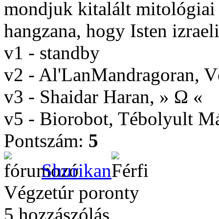
mondjuk kitalált mitológiai
hangzana, hogy Isten izrael
v1 - standby
v2 - Al'LanMandragoran, 
v3 - Shaidar Haran, » Ω «
v5 - Biorobot, Tébolyult 
Pontszám:
5
Shurikan
Végzetúr poronty
5 hozzászólás