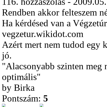
116. hozzászólás - 2009.05
Rendben akkor felteszem név
Ha kérdésed van a Végzetúr
vegzetur.wikidot.com
Azért mert nem tudod egy ké
jó.
"Alacsonyabb szinten meg ne
optimális"
by Birka
Pontszám:
5