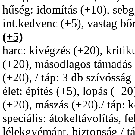
hűség: idomítás (+10), sebg
int.kedvenc (+5), vastag bőr
(+5)
harc: kivégzés (+20), kritiku
(+20), másodlagos támadás 
(+20), / táp: 3 db szívósság
élet: építés (+5), lopás (+20
(+20), mászás (+20)./ táp: 
speciális: átokeltávolítás, fe
lélekgyémánt, biztonság / tá