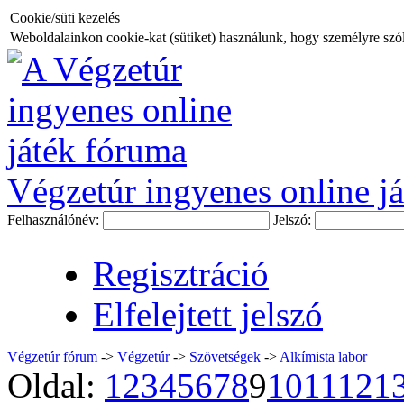
Cookie/süti kezelés
Weboldalainkon cookie-kat (sütiket) használunk, hogy személyre szóló
Végzetúr ingyenes online já
Felhasználónév:
Jelszó:
Regisztráció
Elfelejtett jelszó
Végzetúr fórum
->
Végzetúr
->
Szövetségek
->
Alkímista labor
Oldal:
1
2
3
4
5
6
7
8
9
10
11
12
1