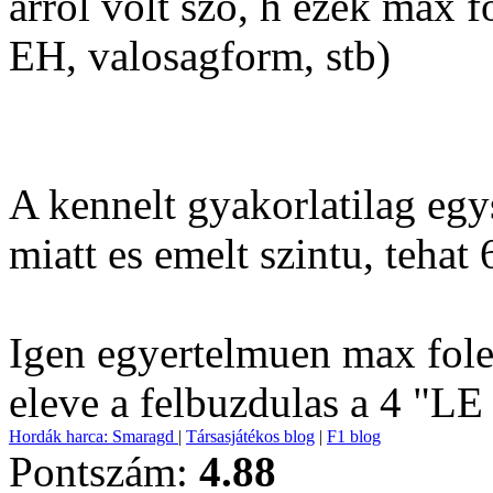
arrol volt szo, h ezek max f
EH, valosagform, stb)
A kennelt gyakorlatilag egy
miatt es emelt szintu, tehat 
Igen egyertelmuen max fole
eleve a felbuzdulas a 4 "LE
Hordák harca: Smaragd
|
Társasjátékos blog
|
F1 blog
Pontszám:
4.88