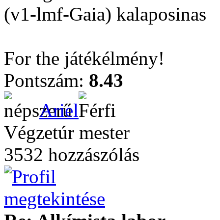
(v1-lmf-Gaia) kalaposinas
For the játékélmény!
Pontszám:
8.43
Ariel
Végzetúr mester
3532 hozzászólás