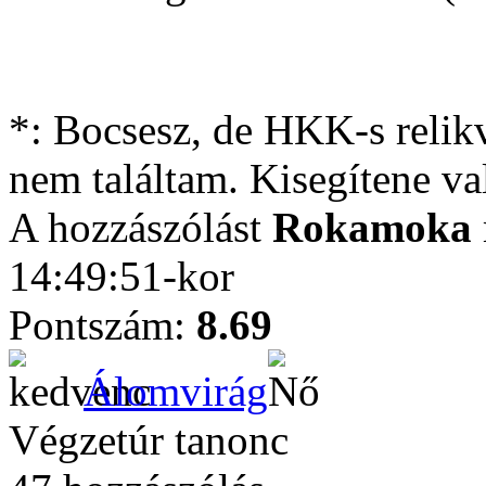
*: Bocsesz, de HKK-s relik
nem találtam. Kisegítene va
A hozzászólást
Rokamoka
14:49:51-kor
Pontszám:
8.69
Álomvirág
Végzetúr tanonc