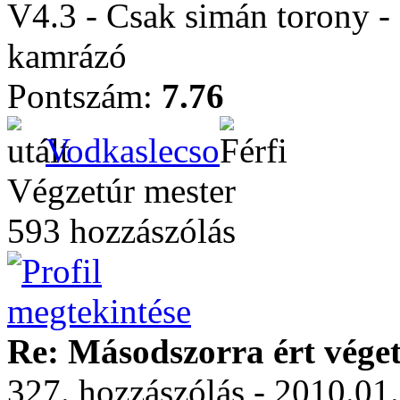
V4.3 - Csak simán torony - 
kamrázó
Pontszám:
7.76
Vodkaslecso
Végzetúr mester
593 hozzászólás
Re: Másodszorra ért véget 
327. hozzászólás - 2010.01.