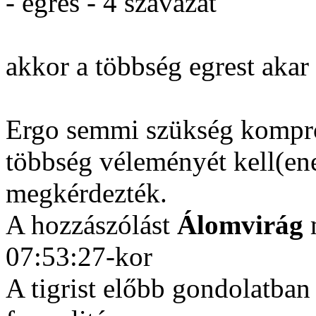
- egres - 4 szavazat
akkor a többség egrest akar
Ergo semmi szükség kompr
többség véleményét kell(en
megkérdezték.
A hozzászólást
Álomvirág
m
07:53:27-kor
A tigrist előbb gondolatban 