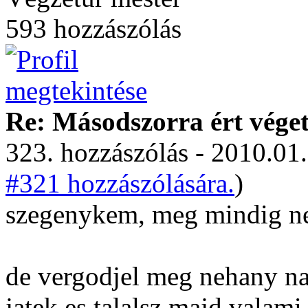
593 hozzászólás
Re: Másodszorra ért véget 
323. hozzászólás - 2010.01.
#321 hozzászólására.
)
szegenykem, meg mindig ne
de vergodjel meg nehany nap
jatek es talalsz majd valami