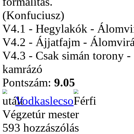
formalitás.
(Konfuciusz)
V4.1 - Hegylakók - Álomvi
V4.2 - Ájjatfajm - Álomvir
V4.3 - Csak simán torony - 
kamrázó
Pontszám:
9.05
Vodkaslecso
Végzetúr mester
593 hozzászólás