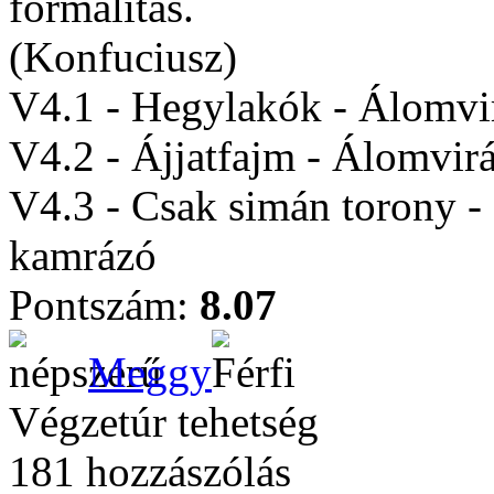
formalitás.
(Konfuciusz)
V4.1 - Hegylakók - Álomvi
V4.2 - Ájjatfajm - Álomvir
V4.3 - Csak simán torony - 
kamrázó
Pontszám:
8.07
Meggy
Végzetúr tehetség
181 hozzászólás