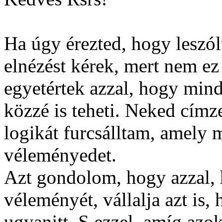
Ha úgy érezted, hogy leszó
elnézést kérek, mert nem ez
egyetértek azzal, hogy mind
közzé is teheti. Neked címz
logikát furcsálltam, amely 
véleményedet.
Azt gondolom, hogy azzal, h
véleményét, vállalja azt is,
ugyanitt. S ezzel, amíg azok