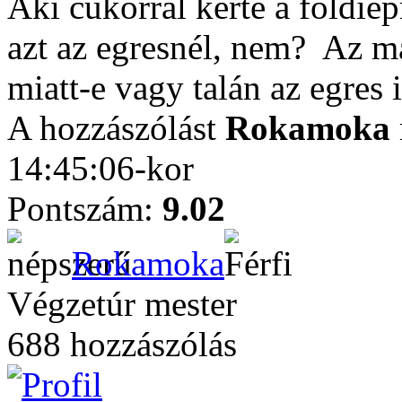
Aki cukorral kérte a földiep
azt az egresnél, nem?
Az má
miatt-e vagy talán az egres 
A hozzászólást
Rokamoka
14:45:06-kor
Pontszám:
9.02
Rokamoka
Végzetúr mester
688 hozzászólás