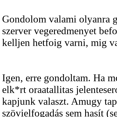
Gondolom valami olyanra go
szerver vegeredmenyet befo
kelljen hetfoig varni, mig v
Igen, erre gondoltam. Ha 
elk*rt oraatallitas jelentes
kapjunk valaszt. Amugy tapa
szövielfogadás sem hasít (s