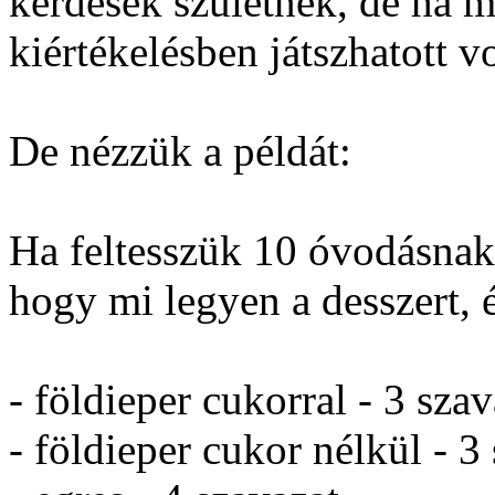
kérdések születnek, de ha má
kiértékelésben játszhatott v
De nézzük a példát:
Ha feltesszük 10 óvodásnak
hogy mi legyen a desszert, 
- földieper cukorral - 3 szav
- földieper cukor nélkül - 3