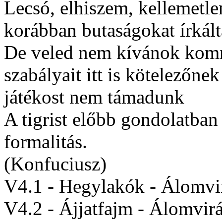
Lecsó, elhiszem, kellemetl
korábban butaságokat írkál
De veled nem kívánok komm
szabályait itt is kötelezőne
játékost nem támadunk
A tigrist előbb gondolatban 
formalitás.
(Konfuciusz)
V4.1 - Hegylakók - Álomvi
V4.2 - Ájjatfajm - Álomvir