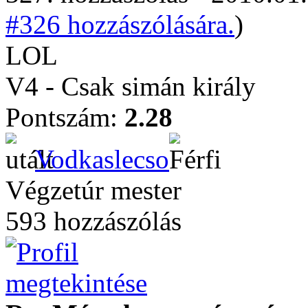
#326 hozzászólására.
)
LOL
V4 - Csak simán király
Pontszám:
2.28
Vodkaslecso
Végzetúr mester
593 hozzászólás