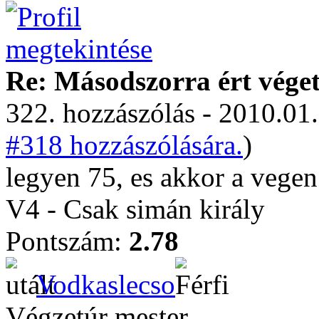
Re: Másodszorra ért véget 
322. hozzászólás - 2010.01.
#318 hozzászólására.
)
legyen 75, es akkor a vege
V4 - Csak simán király
Pontszám:
2.78
Vodkaslecso
Végzetúr mester