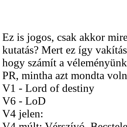
Ez is jogos, csak akkor mir
kutatás? Mert ez így vakításr
hogy számít a véleményünk
PR, mintha azt mondta volna,
V1 - Lord of destiny
V6 - LoD
V4 jelen:
V4 múlt: Vérszívó, Becstel