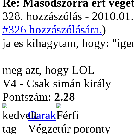
Re: Másodszorra ért véget 
328. hozzászólás - 2010.01.
#326 hozzászólására.
)
ja es kihagytam, hogy: "ige
meg azt, hogy LOL
V4 - Csak simán király
Pontszám:
2.28
Garak
Végzetúr poronty