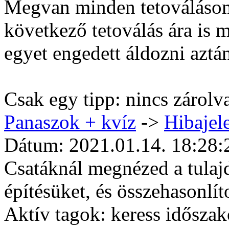
Megvan minden tetoválásom
következő tetoválás ára is 
egyet engedett áldozni aztá
Csak egy tipp: nincs zárolv
Panaszok + kvíz
->
Hibajele
Dátum: 2021.01.14. 18:28:
Csatáknál megnézed a tulajd
építésüket, és összehasonlí
Aktív tagok: keress időszako