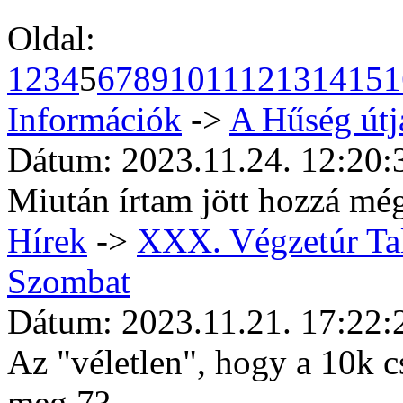
Oldal:
1
2
3
4
5
6
7
8
9
10
11
12
13
14
15
1
Információk
->
A Hűség útj
Dátum: 2023.11.24. 12:20:
Miután írtam jött hozzá mé
Hí­rek
->
XXX. Végzetúr Tal
Szombat
Dátum: 2023.11.21. 17:22:
Az "véletlen", hogy a 10k 
meg 7?