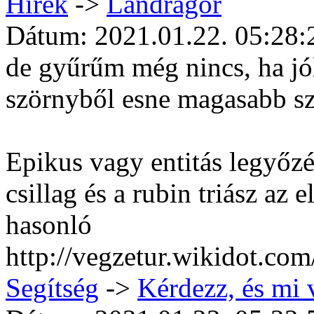
Hí­rek
->
Landragór
Dátum: 2021.01.22. 05:28:
de gyűrűm még nincs, ha jó
szörnyből esne magasabb sz
Epikus vagy entitás legyőzé
csillag és a rubin triász az 
hasonló
http://vegzetur.wikidot.com/
Segítség
->
Kérdezz, és mi 