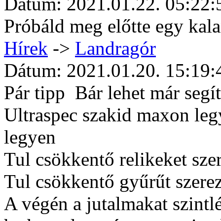
Dátum: 2021.01.22. 05:22:
Próbáld meg előtte egy kala
Hí­rek
->
Landragór
Dátum: 2021.01.20. 15:19:
Pár tipp
Bár lehet már segí
Ultraspec szakid maxon leg
legyen
Tul csökkentő relikeket sze
Tul csökkentő gyűrűt szere
A végén a jutalmakat szintl