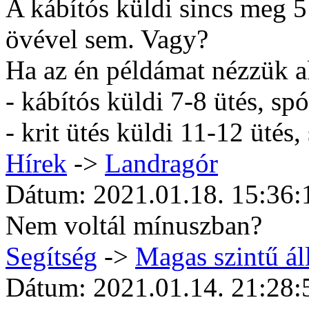
A kábítós küldi sincs meg 5 
övével sem. Vagy?
Ha az én példámat nézzük a
- kábítós küldi 7-8 ütés, spó
- krit ütés küldi 11-12 ütés,
Hí­rek
->
Landragór
Dátum: 2021.01.18. 15:36:
Nem voltál mínuszban?
Segítség
->
Magas szintű ál
Dátum: 2021.01.14. 21:28: