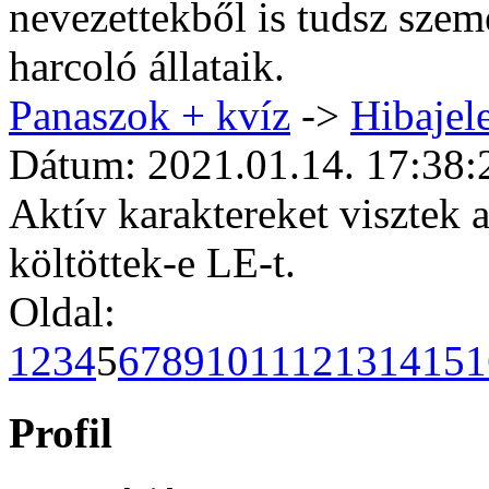
nevezettekből is tudsz sze
harcoló állataik.
Panaszok + kvíz
->
Hibajele
Dátum: 2021.01.14. 17:38:
Aktív karaktereket visztek 
költöttek-e LE-t.
Oldal:
1
2
3
4
5
6
7
8
9
10
11
12
13
14
15
1
Profil