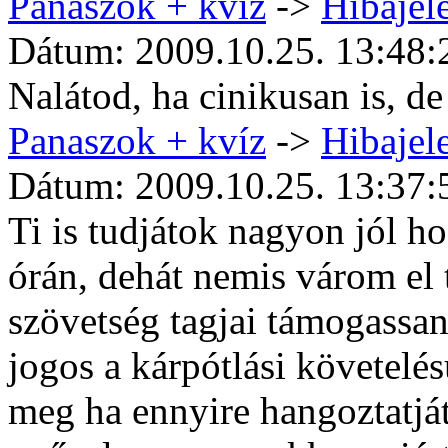
Panaszok + kvíz
->
Hibajele
Dátum: 2009.10.25. 13:48:
Nalátod, ha cinikusan is, d
Panaszok + kvíz
->
Hibajele
Dátum: 2009.10.25. 13:37:
Ti is tudjátok nagyon jól h
órán, dehát nemis várom el 
szövetség tagjai támogassan
jogos a kárpótlási követel
meg ha ennyire hangoztatjá