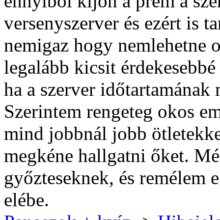
ennyiből kijön a prém a sze
versenyszerver és ezért is ta
nemigaz hogy nemlehetne ol
legalább kicsit érdekesebbé 
ha a szerver időtartamának 
Szerintem rengeteg okos em
mind jobbnál jobb ötletekke
megkéne hallgatni őket. Mé
győzteseknek, és remélem 
elébe.