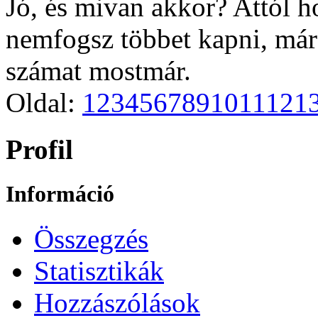
Jó, és mivan akkor? Attól h
nemfogsz többet kapni, már
számat mostmár.
Oldal:
1
2
3
4
5
6
7
8
9
10
11
12
1
Profil
Információ
Összegzés
Statisztikák
Hozzászólások