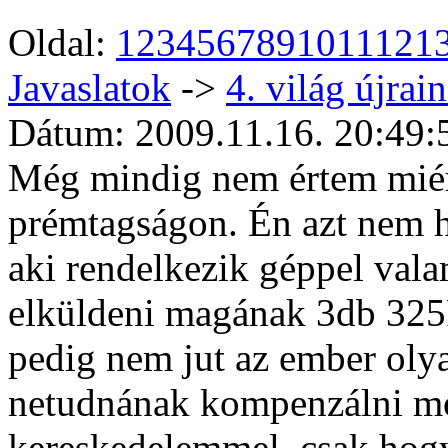
Oldal:
1
2
3
4
5
6
7
8
9
10
11
12
1
Javaslatok
->
4. világ újrain
Dátum: 2009.11.16. 20:49:
Még mindig nem értem miér
prémtagságon. Én azt nem 
aki rendelkezik géppel vala
elküldeni magának 3db 325F
pedig nem jut az ember oly
netudnának kompenzálni m
kereskedelemmel, csak hogy