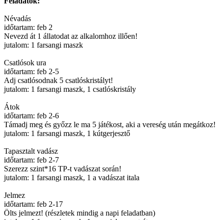
Feladatok:
Névadás
időtartam: feb 2
Nevezd át 1 állatodat az alkalomhoz illően!
jutalom: 1 farsangi maszk
Csatlósok ura
időtartam: feb 2-5
Adj csatlósodnak 5 csatlóskristályt!
jutalom: 1 farsangi maszk, 1 csatlóskristály
Átok
időtartam: feb 2-6
Támadj meg és győzz le ma 5 játékost, aki a vereség után megátkoz!
jutalom: 1 farsangi maszk, 1 kútgerjesztő
Tapasztalt vadász
időtartam: feb 2-7
Szerezz szint*16 TP-t vadászat során!
jutalom: 1 farsangi maszk, 1 a vadászat itala
Jelmez
időtartam: feb 2-17
Ölts jelmezt! (részletek mindig a napi feladatban)