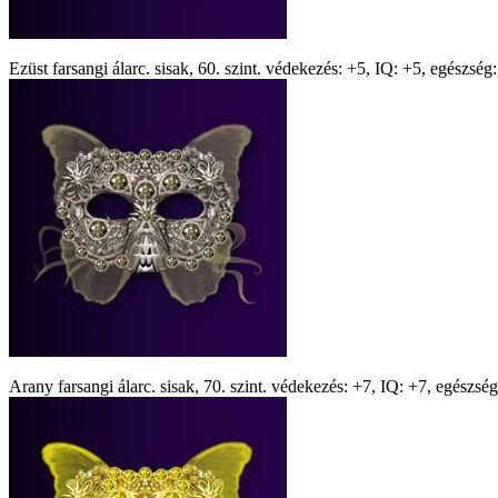
Ezüst farsangi álarc. sisak, 60. szint. védekezés: +5, IQ: +5, egészség:
Arany farsangi álarc. sisak, 70. szint. védekezés: +7, IQ: +7, egészség