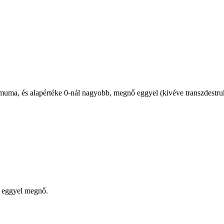
uma, és alapértéke 0-nál nagyobb, megnő eggyel (kivéve transzdestru
e eggyel megnő.