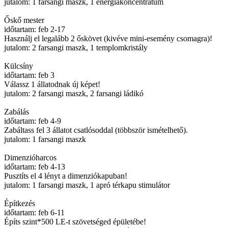
jutalom: 1 farsangi maszk, 1 energiakoncentrátum
Őskő mester
időtartam: feb 2-17
Használj el legalább 2 őskövet (kivéve mini-esemény csomagra)!
jutalom: 2 farsangi maszk, 1 templomkristály
Külcsíny
időtartam: feb 3
Válassz 1 állatodnak új képet!
jutalom: 2 farsangi maszk, 2 farsangi ládikó
Zabálás
időtartam: feb 4-9
Zabáltass fel 3 állatot csatlósoddal (többször ismételhető).
jutalom: 1 farsangi maszk
Dimenzióharcos
időtartam: feb 4-13
Pusztíts el 4 lényt a dimenziókapuban!
jutalom: 1 farsangi maszk, 1 apró térkapu stimulátor
Építkezés
időtartam: feb 6-11
Építs szint*500 LE-t szövetséged épületébe!