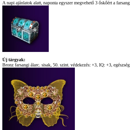
A napi ajánlatok alatt, naponta egyszer megvehető 3 őskőért a farsangi
Új tárgyak:
Bronz farsangi álarc. sisak, 50. szint. védekezés: +3, IQ: +3, egészség