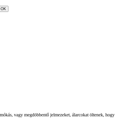
OK
ő, mókás, vagy megdöbbentő jelmezeket, álarcokat öltenek, hogy