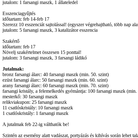
jutalom: 1 farsangi maszk, 1 állateledel
Esszenciagyűjtés
időtartam: feb 14-feb 17
Szerezz 10 esszenciát sajtolással! (egyszer végrehajtható, több nap alat
jutalom: 5 farsangi maszk, 3 katalizátor esszencia
Szakértő
időtartam: feb 17
Növelj szakértelmet összesen 15 ponttal!
jutalom: 3 farsangi maszk, 3 farsangi ládikó
Jutalmak:
bronz farsangi álarc: 40 farsangi maszk (min. 50. szint)
ezüst farsangi álarc: 50 farsangi maszk (min. 60. szint)
arany farsangi álarc: 60 farsangi maszk (min. 70. szint)
farsangi kristály, a felemelkedés gyémántja: 100 farsangi maszk (min. 
mesterkő: 30 farsangi maszk
relikviakupon: 25 farsangi maszk
11 csatlóskristály: 10 farsangi maszk
1 csatlóskristály: 1 farsangi maszk
A jutalmak feb 22-ig válthatók be!
Szintén az esemény alatt vadászat, portyázás és kihívás során lehet ta