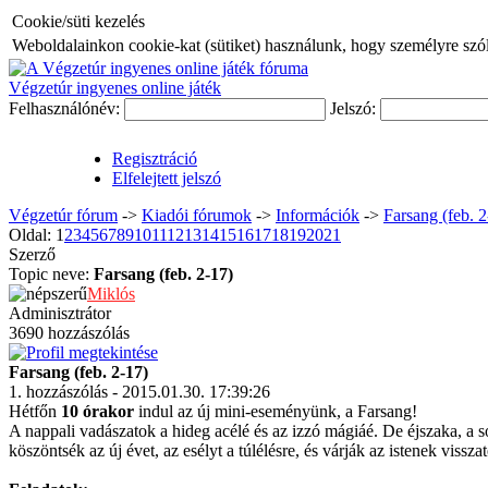
Cookie/süti kezelés
Weboldalainkon cookie-kat (sütiket) használunk, hogy személyre szóló
Végzetúr ingyenes online játék
Felhasználónév:
Jelszó:
Regisztráció
Elfelejtett jelszó
Végzetúr fórum
->
Kiadói fórumok
->
Információk
->
Farsang (feb. 2
Oldal:
1
2
3
4
5
6
7
8
9
10
11
12
13
14
15
16
17
18
19
20
21
Szerző
Topic neve:
Farsang (feb. 2-17)
Miklós
Adminisztrátor
3690 hozzászólás
Farsang (feb. 2-17)
1. hozzászólás - 2015.01.30. 17:39:26
Hétfőn
10 órakor
indul az új mini-eseményünk, a Farsang!
A nappali vadászatok a hideg acélé és az izzó mágiáé. De éjszaka, a 
köszöntsék az új évet, az esélyt a túlélésre, és várják az istenek visszat