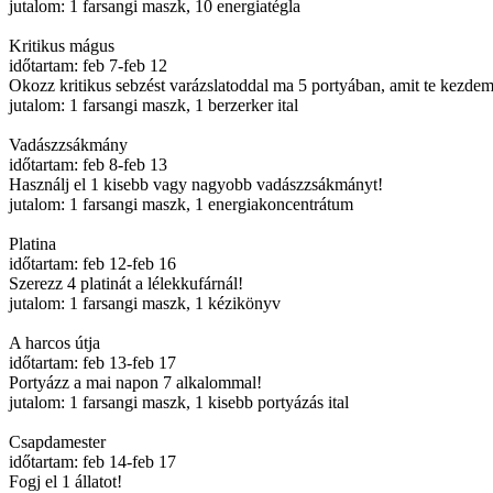
jutalom: 1 farsangi maszk, 10 energiatégla
Kritikus mágus
időtartam: feb 7-feb 12
Okozz kritikus sebzést varázslatoddal ma 5 portyában, amit te kezde
jutalom: 1 farsangi maszk, 1 berzerker ital
Vadászzsákmány
időtartam: feb 8-feb 13
Használj el 1 kisebb vagy nagyobb vadászzsákmányt!
jutalom: 1 farsangi maszk, 1 energiakoncentrátum
Platina
időtartam: feb 12-feb 16
Szerezz 4 platinát a lélekkufárnál!
jutalom: 1 farsangi maszk, 1 kézikönyv
A harcos útja
időtartam: feb 13-feb 17
Portyázz a mai napon 7 alkalommal!
jutalom: 1 farsangi maszk, 1 kisebb portyázás ital
Csapdamester
időtartam: feb 14-feb 17
Fogj el 1 állatot!