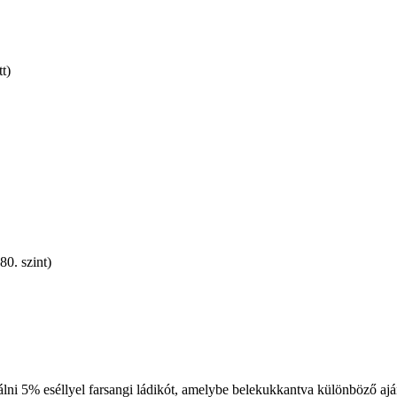
t)
80. szint)
lálni 5% eséllyel farsangi ládikót, amelybe belekukkantva különböző ajá