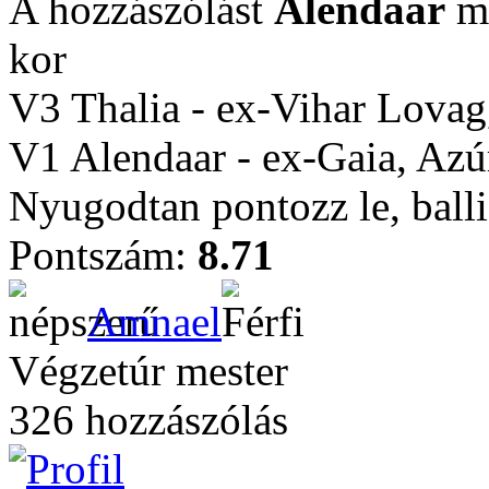
A hozzászólást
Alendaar
mó
kor
V3 Thalia - ex-Vihar Lovag,
V1 Alendaar - ex-Gaia, Azú
Nyugodtan pontozz le, balli
Pontszám:
8.71
Amnael
Végzetúr mester
326 hozzászólás