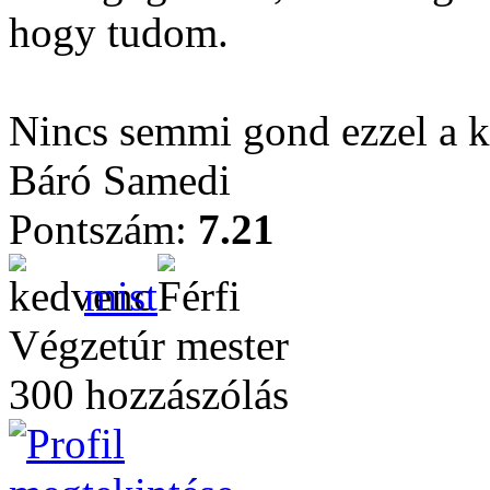
hogy tudom.
Nincs semmi gond ezzel a k
Báró Samedi
Pontszám:
7.21
mist
Végzetúr mester
300 hozzászólás