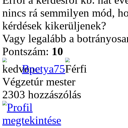
nincs rá semmilyen mód, ho
kérdések kikerüljenek?
Vagy legalább a botrányosa
Pontszám:
10
Bpetya75
Végzetúr mester
2303 hozzászólás