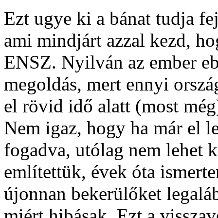
Ezt ugye ki a bánat tudja f
ami mindjárt azzal kezd, ho
ENSZ. Nyilván az ember ebb
megoldás, mert ennyi orszá
el rövid idő alatt (most még
Nem igaz, hogy ha már el le
fogadva, utólag nem lehet k
említettük, évek óta ismert
újonnan bekerülőket legaláb
miért hibásak. Ezt a vissza