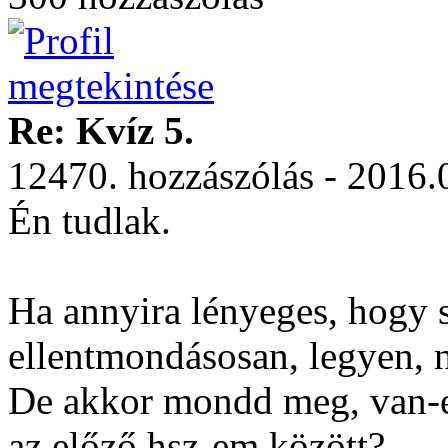
Re: Kvíz 5.
12470. hozzászólás - 2016.
Én tudlak.
Ha annyira lényeges, hogy 
ellentmondásosan, legyen, 
De akkor mondd meg, van-e
az előző hsz-em között?