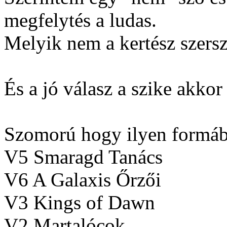
megfelytés a ludas.
Melyik nem a kertész szers
És a jó válasz a szike akkor
Szomorú hogy ilyen formába
V5 Smaragd Tanács
V6 A Galaxis Őrzői
V3 Kings of Dawn
V2 Martalócok