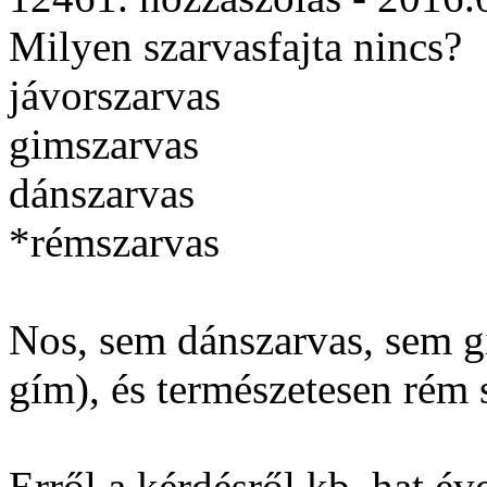
Milyen szarvasfajta nincs?
jávorszarvas
gimszarvas
dánszarvas
*rémszarvas
Nos, sem dánszarvas, sem g
gím), és természetesen rém 
Erről a kérdésről kb. hat év