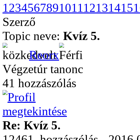
1
2
3
4
5
6
7
8
9
10
11
12
13
14
15
1
Szerző
Topic neve:
Kvíz 5.
Reorx
Végzetúr tanonc
41 hozzászólás
Re: Kvíz 5.
12461. hozzászólás - 2016.