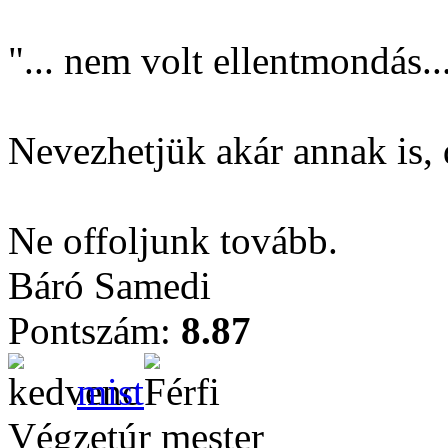
"... nem volt ellentmondás..
Nevezhetjük akár annak is, d
Ne offoljunk tovább.
Báró Samedi
Pontszám:
8.87
mist
Végzetúr mester