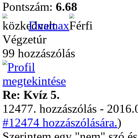
Pontszám:
6.68
Dnamax
Végzetúr
99 hozzászólás
Re: Kvíz 5.
12477. hozzászólás - 2016.
#12474 hozzászólására.
)
Szerintem egy "nem" szó és 