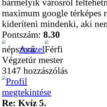
bármelyik városról feltehet
maximum google térképes 
kideríteni mindenki, aki nem
Pontszám:
8.30
Azazel
Végzetúr mester
3147 hozzászólás
Re: Kvíz 5.