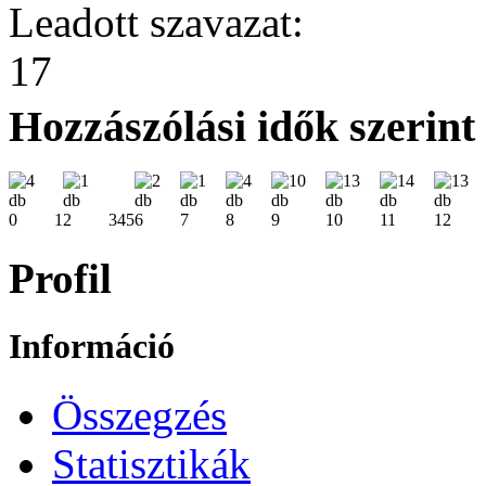
Leadott szavazat:
17
Hozzászólási idők szerint
0
1
2
3
4
5
6
7
8
9
10
11
12
Profil
Információ
Összegzés
Statisztikák