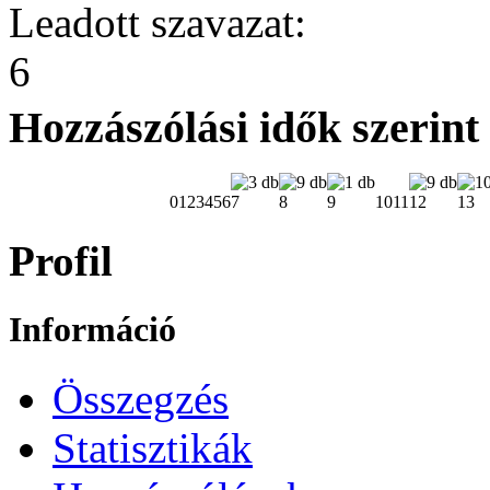
Leadott szavazat:
6
Hozzászólási idők szerint
0
1
2
3
4
5
6
7
8
9
10
11
12
13
Profil
Információ
Összegzés
Statisztikák