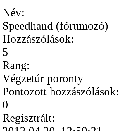
Név:
Speedhand (fórumozó)
Hozzászólások:
5
Rang:
Végzetúr poronty
Pontozott hozzászólások:
0
Regisztrált:
2012.04.20. 12:50:21