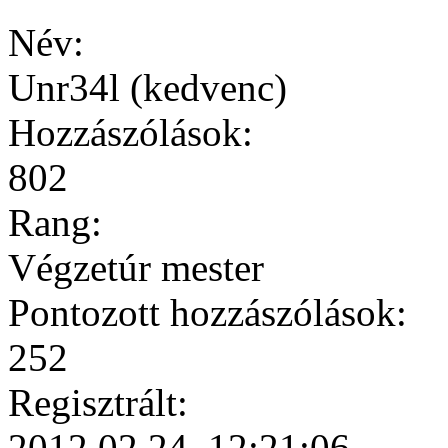
Név:
Unr34l (kedvenc)
Hozzászólások:
802
Rang:
Végzetúr mester
Pontozott hozzászólások:
252
Regisztrált:
2012.02.24. 12:21:06