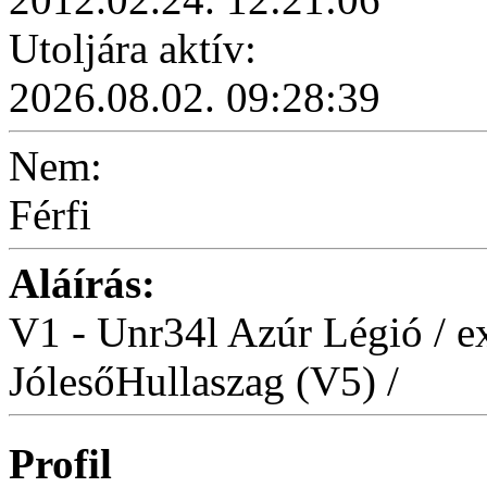
Utoljára aktív:
2026.08.02. 09:28:39
Nem:
Férfi
Aláírás:
V1 - Unr34l Azúr Légió / e
JólesőHullaszag (V5) /
Profil