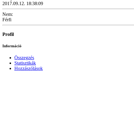
2017.09.12. 18:38:09
Nem:
Férfi
Profil
Információ
Összegzés
Statisztikák
Hozzászólások