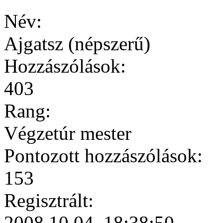
Név:
Ajgatsz (népszerű)
Hozzászólások:
403
Rang:
Végzetúr mester
Pontozott hozzászólások:
153
Regisztrált:
2008.10.04. 18:38:50