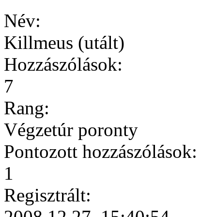
Név:
Killmeus (utált)
Hozzászólások:
7
Rang:
Végzetúr poronty
Pontozott hozzászólások:
1
Regisztrált:
2008.12.27. 15:40:54