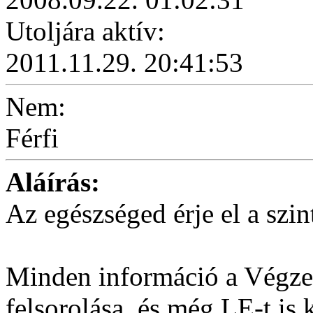
Utoljára aktív:
2011.11.29. 20:41:53
Nem:
Férfi
Aláírás:
Az egészséged érje el a szin
Minden információ a Végzet
felsorolása, és még LE-t is 