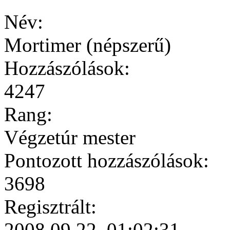
Név:
Mortimer (népszerű)
Hozzászólások:
4247
Rang:
Végzetúr mester
Pontozott hozzászólások:
3698
Regisztrált:
2008.09.22. 01:02:31