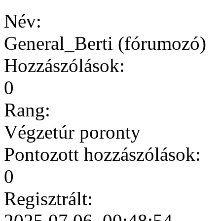
Név:
General_Berti (fórumozó)
Hozzászólások:
0
Rang:
Végzetúr poronty
Pontozott hozzászólások:
0
Regisztrált:
2025.07.06. 00:48:54