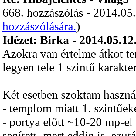
668. hozzászólás - 2014.05.
hozzászólására.
)
Idézet: Birka - 2014.05.12
Azokra van értelme átkot te
legyen tele 1 szintű karakter
Két esetben szoktam használ
- templom miatt 1. szintűek
- portya előtt ~10-20 mp-el 
segített, mert eddig is, ezut