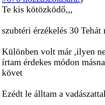
Te kis kötözködő,,,
szubtéri érzékelés 30 Tehát
Különben volt már ,ilyen n
írtam érdekes módon másna
követ
Ezédt le álltam a vadászattal