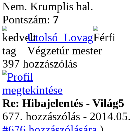
Nem. Krumplis hal.
Pontszám:
7
Utolsó_Lovag
Végzetúr mester
397 hozzászólás
Re: Hibajelentés - Világ5
677. hozzászólás - 2014.05.
#676 hozzászólására.
)