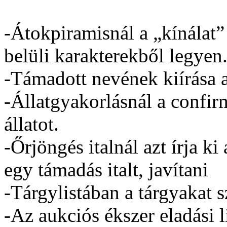
-Átokpiramisnál a „kínálat”
belüli karakterekből legyen
-Támadott nevének kiírása 
-Állatgyakorlásnál a confirm
állatot.
-Őrjöngés italnál azt írja ki
egy támadás italt, javítani
-Tárgylistában a tárgyakat s
-Az aukciós ékszer eladási li