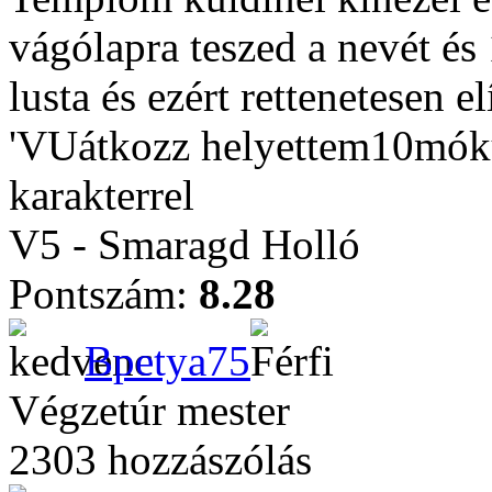
vágólapra teszed a nevét é
lusta és ezért rettenetesen e
'VUátkozz helyettem10mókust
karakterrel
V5 - Smaragd Holló
Pontszám:
8.28
Bpetya75
Végzetúr mester
2303 hozzászólás