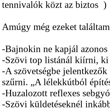
tennivalók közt az biztos
)
Amúgy még ezeket találtam
-Bajnokin ne kapjál azonos 
-Szövi top listánál kiírni, k
-A szövetségbe jelentkezők 
szűrni. „A lélekkútból építé
-Huzalozott reflexes sebgy
-Szövi küldetéseknél inkább