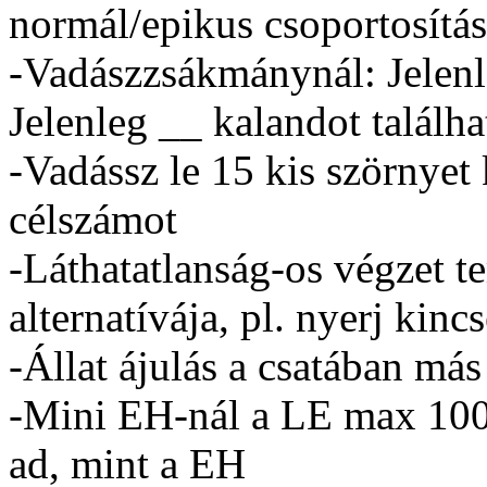
normál/epikus csoportosítá
-Vadászzsákmánynál: Jelenle
Jelenleg __ kalandot találha
-Vadássz le 15 kis szörnyet
célszámot
-Láthatatlanság-os végzet 
alternatívája, pl. nyerj kin
-Állat ájulás a csatában má
-Mini EH-nál a LE max 100 
ad, mint a EH