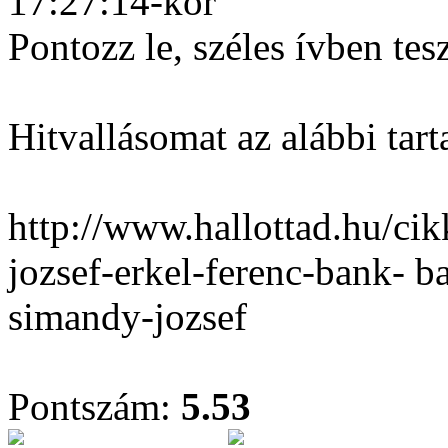
17:27:14-kor
Pontozz le, széles ívben tes
Hitvallásomat az alábbi tar
http://www.hallottad.hu/ci
jozsef-erkel-ferenc-bank- 
simandy-jozsef
Pontszám:
5.53