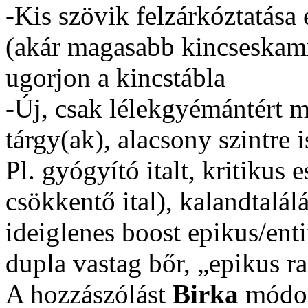
-Kis szövik felzárkóztatása 
(akár magasabb kincseskamra
ugorjon a kincstábla
-Új, csak lélekgyémántért 
tárgy(ak), alacsony szintre i
Pl. gyógyító italt, kritikus 
csökkentő ital), kalandtalál
ideiglenes boost epikus/enti
dupla vastag bőr, „epikus r
A hozzászólást
Birka
módos