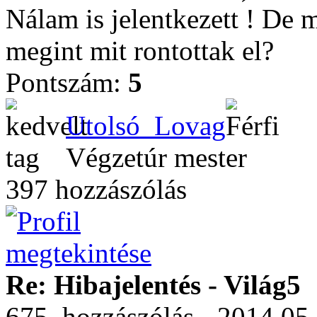
Nálam is jelentkezett ! De 
megint mit rontottak el?
Pontszám:
5
Utolsó_Lovag
Végzetúr mester
397 hozzászólás
Re: Hibajelentés - Világ5
675. hozzászólás - 2014.05