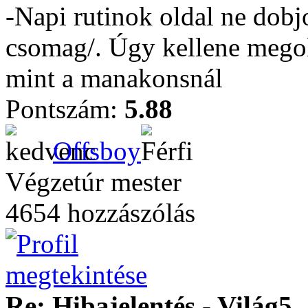
-Napi rutinok oldal ne dobjo
csomag/. Úgy kellene mego
mint a manakonsnál
Pontszám:
5.88
Offsboy
Végzetúr mester
4654 hozzászólás
Re: Hibajelentés - Világ5