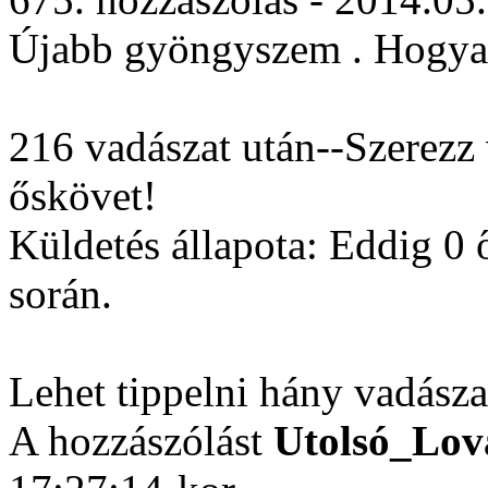
Újabb gyöngyszem . Hogyan
216 vadászat után--Szerezz 
őskövet!
Küldetés állapota: Eddig 0 ő
során.
Lehet tippelni hány vadászat
A hozzászólást
Utolsó_Lov