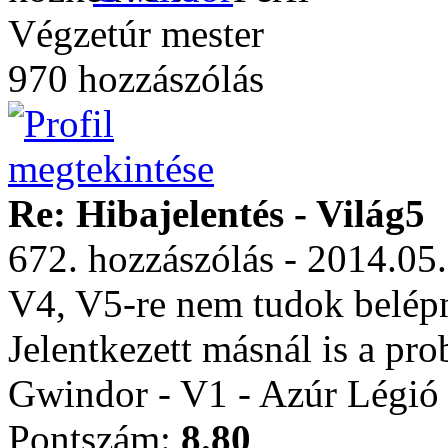
Végzetúr mester
970 hozzászólás
Re: Hibajelentés - Világ5
672. hozzászólás - 2014.05
V4, V5-re nem tudok belép
Jelentkezett másnál is a pr
Gwindor - V1 - Azúr Légió
Pontszám:
8.80