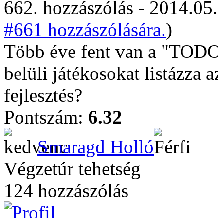
662. hozzászólás - 2014.05.
#661 hozzászólására.
)
Több éve fent van a "TODO"
belüli játékosokat listázza a
fejlesztés?
Pontszám:
6.32
Smaragd Holló
Végzetúr tehetség
124 hozzászólás