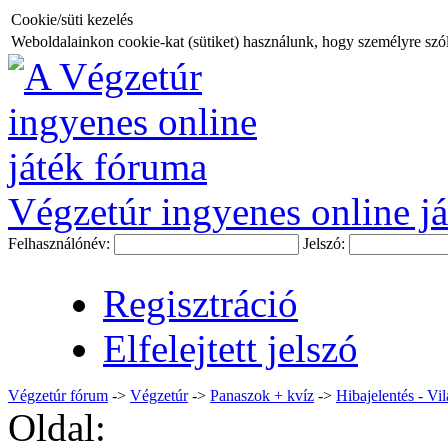
Cookie/süti kezelés
Weboldalainkon cookie-kat (sütiket) használunk, hogy személyre szóló
Végzetúr ingyenes online já
Felhasználónév:
Jelszó:
Regisztráció
Elfelejtett jelszó
Végzetúr fórum
->
Végzetúr
->
Panaszok + kvíz
->
Hibajelentés - Vi
Oldal: