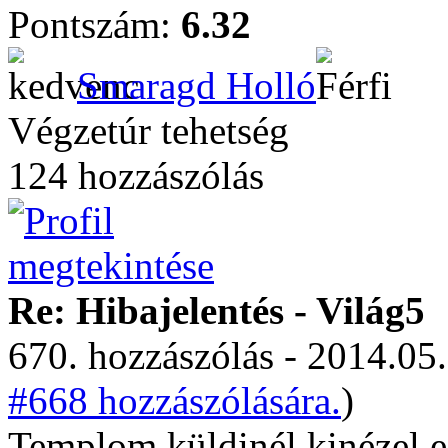
Pontszám:
6.32
Smaragd Holló
Végzetúr tehetség
124 hozzászólás
Re: Hibajelentés - Világ5
670. hozzászólás - 2014.05.
#668 hozzászólására.
)
Templom küldinél kinézel eg