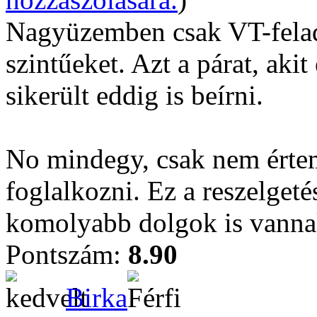
Nagyüzemben csak VT-felad
szintűeket. Azt a párat, ak
sikerült eddig is beírni.
No mindegy, csak nem értem
foglalkozni. Ez a reszelget
komolyabb dolgok is vannak
Pontszám:
8.90
Birka