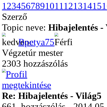
1
2
3
4
5
6
7
8
9
10
11
12
13
14
15
1
Szerző
Topic neve:
Hibajelentés -
Bpetya75
Végzetúr mester
2303 hozzászólás
Re: Hibajelentés - Világ5
661. hozzászólás - 2014.05