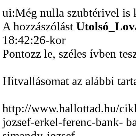
ui:Még nulla szubtérivel i
A hozzászólást
Utolsó_Lov
18:42:26-kor
Pontozz le, széles ívben tes
Hitvallásomat az alábbi tar
http://www.hallottad.hu/ci
jozsef-erkel-ferenc-bank- 
simandy-jozsef