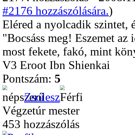
#2176 hozzászólására.
)
Eléred a nyolcadik szintet, 
"Bocsáss meg! Eszemet az 
most fekete, fakó, mint kön
V3 Eroot Ibn Shienkai
Pontszám:
5
Zsolesz
Végzetúr mester
453 hozzászólás