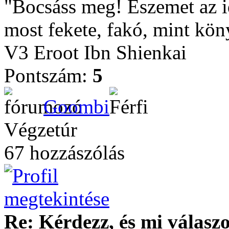
"Bocsáss meg! Eszemet az 
most fekete, fakó, mint kön
V3 Eroot Ibn Shienkai
Pontszám:
5
Goombi
Végzetúr
67 hozzászólás
Re: Kérdezz, és mi válasz