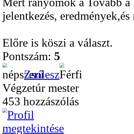
Mert rányomok a Tovább a k
jelentkezés, eredmények,és
Előre is köszi a választ.
Pontszám:
5
Zsolesz
Végzetúr mester
453 hozzászólás