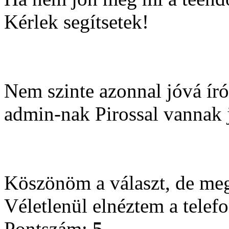
Kérlek segítsetek!
Nem szinte azonnal jóvá író
admin-nak Pirossal vannak j
Köszönöm a választ, de me
Véletlenül elnéztem a telef
Pontszám:
5