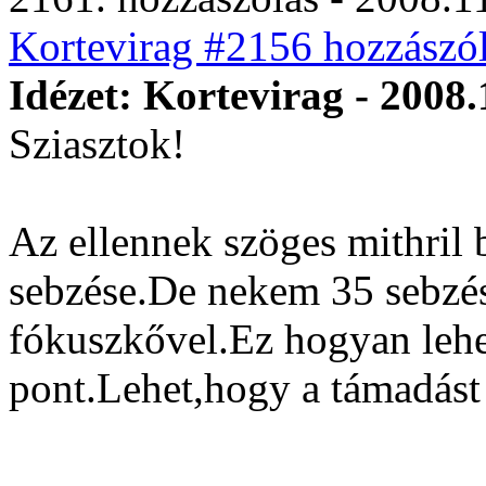
Kortevirag #2156 hozzászól
Idézet: Kortevirag - 2008.
Sziasztok!
Az ellennek szöges mithril
sebzése.De nekem 35 sebzés
fókuszkővel.Ez hogyan leh
pont.Lehet,hogy a támadást