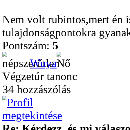
Nem volt rubintos,mert én i
tulajdonságpontokra gyana
Pontszám:
5
Wuya
Végzetúr tanonc
34 hozzászólás
Re: Kérdezz, és mi válasz