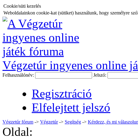
Cookie/süti kezelés
Weboldalainkon cookie-kat (sütiket) használunk, hogy személyre szóló
Végzetúr ingyenes online já
Felhasználónév:
Jelszó:
Regisztráció
Elfelejtett jelszó
Végzetúr fórum
->
Végzetúr
->
Segítség
->
Kérdezz, és mi válaszolu
Oldal: