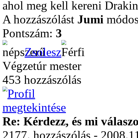
ahol meg kell kereni Draki
A hozzászólást
Jumi
módosí
Pontszám:
3
Zsolesz
Végzetúr mester
453 hozzászólás
Re: Kérdezz, és mi válasz
2177. hozzászólás - 2008.11