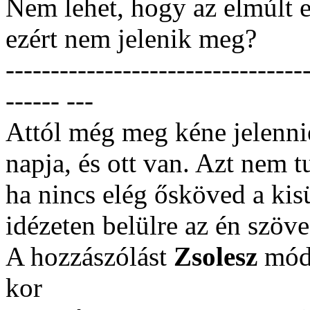
Nem lehet, hogy az elmúlt 
ezért nem jelenik meg?
---------------------------------
------ ---
Attól még meg kéne jelennie
napja, és ott van. Azt nem 
ha nincs elég ősköved a kis
idézeten belülre az én szöve
A hozzászólást
Zsolesz
módo
kor