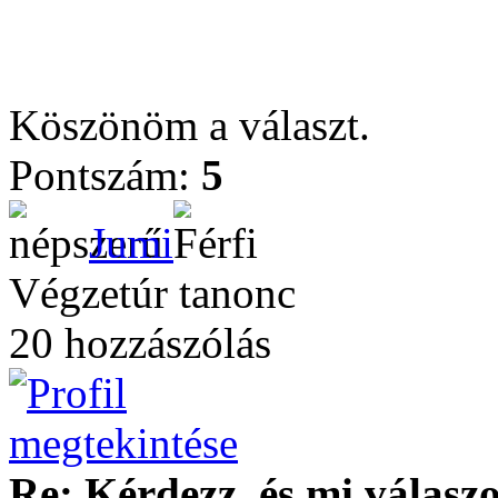
Köszönöm a választ.
Pontszám:
5
Jumi
Végzetúr tanonc
20 hozzászólás
Re: Kérdezz, és mi válasz