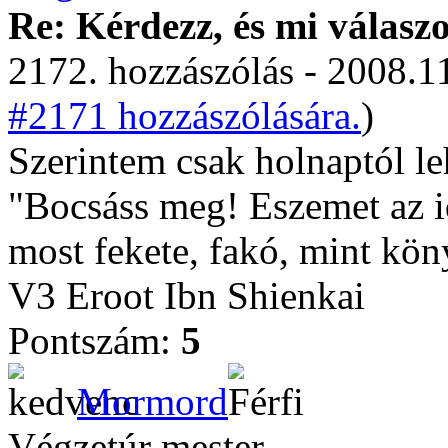
Re: Kérdezz, és mi válasz
2172. hozzászólás - 2008.11
#2171 hozzászólására.
)
Szerintem csak holnaptól leh
"Bocsáss meg! Eszemet az 
most fekete, fakó, mint kön
V3 Eroot Ibn Shienkai
Pontszám:
5
Mormord
Végzetúr mester